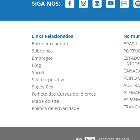
SIGA-NOS:
Links Relacionados
No mun
Entre em contato
BRASIL
Sobre nós
PORTU
Empregos
ESTADO
UNIDOS 
Blog
CANADÁ
Social
REINO 
Site Corporativo
AUSTRÁ
Sugestões
ALEMA
Folheto dos Cursos de Idiomas
ESPAN
Mapa do site
FRANCI
Política de Privacidade