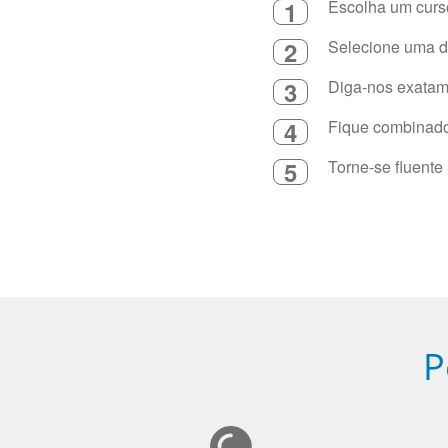
1
Escolha um curso
2
Selecione uma du
3
Diga-nos exatame
4
Fique combinado 
5
Torne-se fluente
P