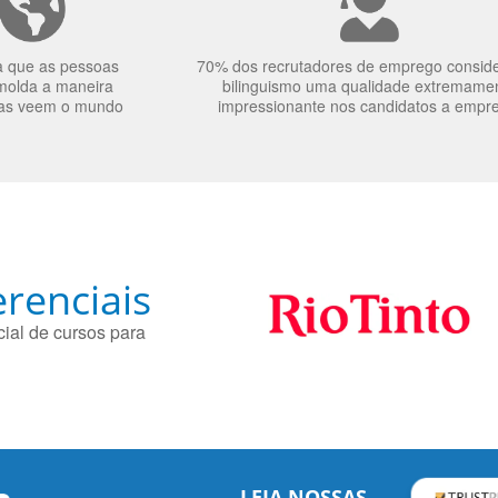
a que as pessoas
70% dos recrutadores de emprego consid
molda a maneira
bilinguismo uma qualidade extremame
as veem o mundo
impressionante nos candidatos a empr
renciais
ial de cursos para
LEIA NOSSAS