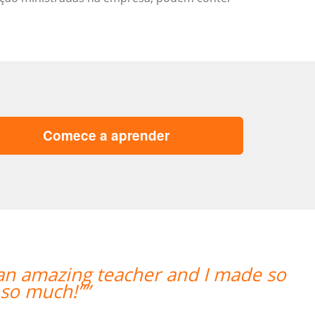
Comece a aprender
 an amazing teacher and I made so
o much!””