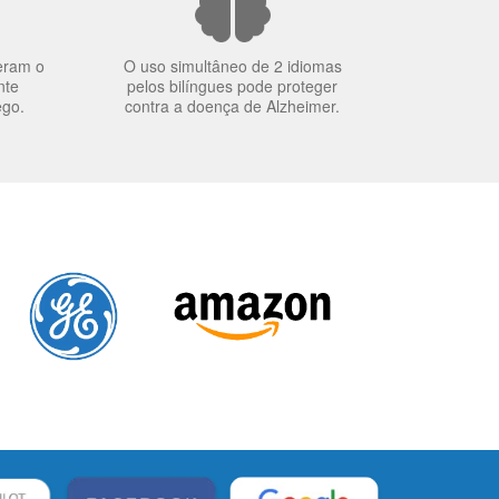
eram o
O uso simultâneo de 2 idiomas
nte
pelos bilíngues pode proteger
ego.
contra a doença de Alzheimer.