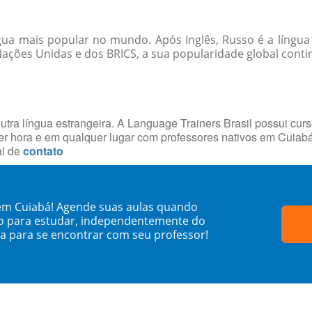
ngua mais popular no mundo. Após Inglês, Russo é a língua
Nações Unidas e dos BRICS, a sua popularidade global conti
utra língua estrangeira. A Language Trainers Brasil possui cur
r hora e em qualquer lugar com professores nativos em Cuiab
al de
contato
em Cuiabá! Agende suas aulas quando
o para estudar, independentemente do
sa para se encontrar com seu professor!