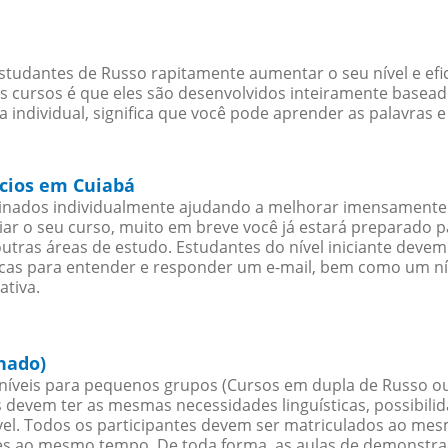
studantes de Russo rapitamente aumentar o seu nível e efi
cursos é que eles são desenvolvidos inteiramente baseado
individual, significa que você pode aprender as palavras e
ócios em Cuiabá
sinados individualmente ajudando a melhorar imensamente
iciar o seu curso, muito em breve você já estará preparado
outras áreas de estudo. Estudantes do nível iniciante dev
ticas para entender e responder um e-mail, bem como um ní
ativa.
hado)
íveis para pequenos grupos (Cursos em dupla de Russo ou
 devem ter as mesmas necessidades linguísticas, possibil
. Todos os participantes devem ser matriculados ao mesm
es ao mesmo tempo. De toda forma, as aulas de demonstr