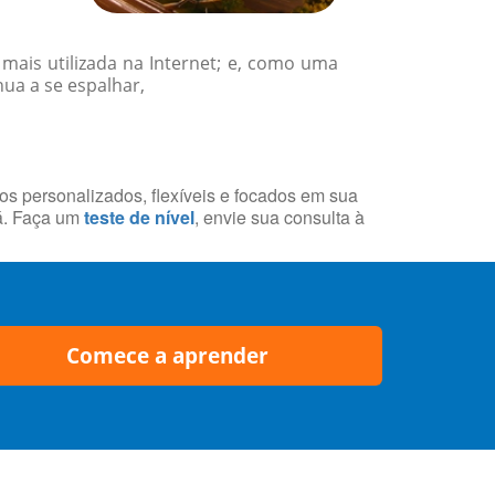
 mais utilizada na Internet; e, como uma
nua a se espalhar,
sos personalizados, flexíveis e focados em sua
á. Faça um
teste de nível
, envie sua consulta à
Comece a aprender