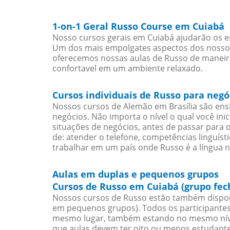
1-on-1 Geral Russo Course em Cuiabá
Nosso cursos gerais em Cuiabá ajudarão os e
Um dos mais empolgates aspectos dos nossos 
oferecemos nossas aulas de Russo de maneira 
confortavel em um ambiente relaxado.
Cursos individuais de Russo para neg
Nossos cursos de Alemão em Brasília são en
negócios. Não importa o nível o qual você in
situações de negócios, antes de passar para 
de: atender o telefone, competências linguís
trabalhar em um país onde Russo é a língua n
Aulas em duplas e pequenos grupos
Cursos de Russo em Cuiabá (grupo fec
Nossos cursos de Russo estão também dispon
em pequenos grupos). Todos os participantes
mesmo lugar, também estando no mesmo nível
que aulas devem ter oito ou menos estudant