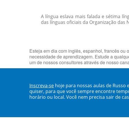
A língua eslava mais falada e sétima lí
das línguas oficiais da Organização das 
Esteja em dia com inglês, espanhol, francês ou o
necessidade de aprendizagem. Estude a qualque
um de nossos consultores através de nosso can
Inscreva-se
hoje para nossas aulas de Russo 
quiser, para que você sempre encontre temp
horário ou local. Você nem precisa sair de ca