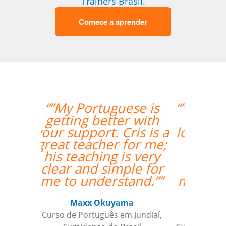
Trainers Brasil.
Comece a aprender
“”I had my second class
with Carol and it was
lovely. I am very happy
to have her as my
teacher and I am
looking forward to
more classes with her.
””
Ariana Maher