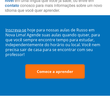
nível
em uma língua que você já sabe, ou entre em
contato
conosco para mais informações sobre um novo
idioma que você quer aprender.
Inscreva-se
hoje para nossas aulas de Russo em
Nova Lima! Agende suas aulas quando quiser, para
que você sempre encontre tempo para estudar,
independentemente do horário ou local. Você nem
precisa sair de casa para se encontrar com seu
professor!
Comece a aprender