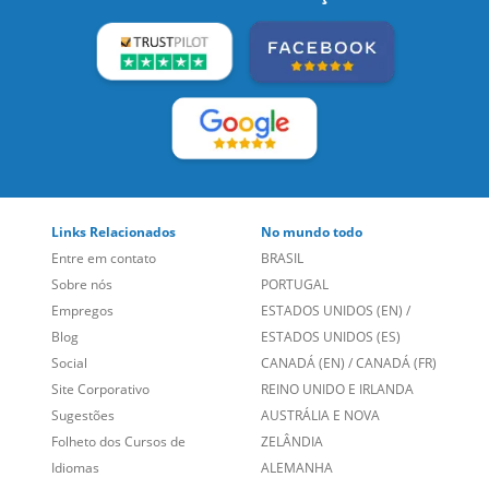
Links Relacionados
No mundo todo
Entre em contato
BRASIL
Sobre nós
PORTUGAL
Empregos
ESTADOS UNIDOS (EN)
/
Blog
ESTADOS UNIDOS (ES)
Social
CANADÁ (EN)
/
CANADÁ (FR)
Site Corporativo
REINO UNIDO E IRLANDA
Sugestões
AUSTRÁLIA E NOVA
Folheto dos Cursos de
ZELÂNDIA
Idiomas
ALEMANHA
Mapa do site
ESPANHA
Política de Privacidade
FRANCIA
Fale Conosco
+55 15 3500 8175