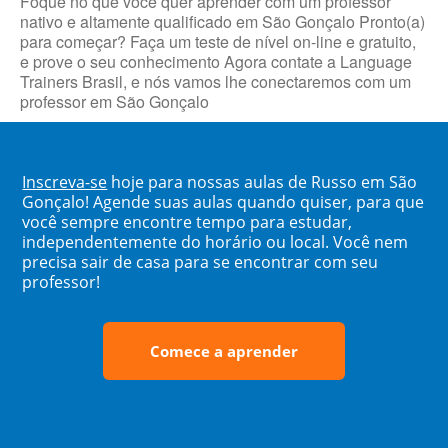
Foque no que você quer aprender com um professor
nativo e altamente qualificado em São Gonçalo Pronto(a)
para começar? Faça um teste de nível on-line e gratuito,
e prove o seu conhecimento Agora contate a Language
Trainers Brasil, e nós vamos lhe conectaremos com um
professor em São Gonçalo
Inscreva-se
hoje para nossas aulas de Russo em São
Gonçalo! Agende suas aulas quando quiser, para que
você sempre encontre tempo para estudar,
independentemente do horário ou local. Você nem
precisa sair de casa para se encontrar com seu
professor!
Comece a aprender