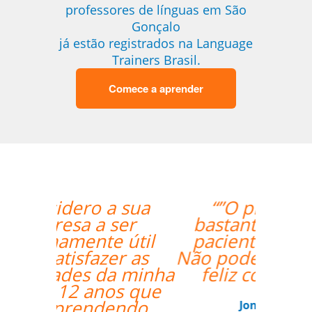
professores de línguas em São
Gonçalo
já estão registrados na Language
Trainers Brasil.
Comece a aprender
“”O professor é
bastante atencioso,
paciente e didático.
Não poderia estar mais
feliz com a aula.””
Jonas Morais