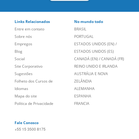
Empregos
ESTADOS UNIDOS (EN)
/
Blog
ESTADOS UNIDOS (ES)
Social
CANADÁ (EN)
/
CANADÁ (FR)
Site Corporativo
REINO UNIDO E IRLANDA
Sugestões
AUSTRÁLIA E NOVA
Folheto dos Cursos de
ZELÂNDIA
Idiomas
ALEMANHA
Mapa do site
ESPANHA
Política de Privacidade
FRANCIA
Fale Conosco
+55 15 3500 8175
Alameda Vicente Pinzon, 173 - 4º andar, Vila Olímpia - São
Paulo/SP CEP 04547-130
Language Trainers,
fundada em 2004 fornecendo cursos de
idiomas em mais de 60 cidades em todo o Brasil e Online com
Zoom, Meet, Teams ou WhatsApp.