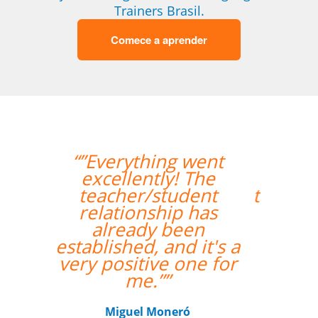
Trainers Brasil.
Comece a aprender
“”My wife likes the
lessons and the
teacher's punctuality.””
Seok Kwon
Curso de em Goiânia, CJ Selecta