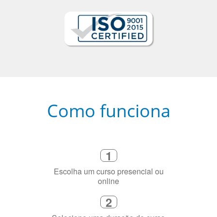
Como funciona
1
Escolha um curso presencial ou
online
2
Selecione uma duração de curso
flexível que se ajuste à sua agenda
3
Diga-nos exatamente por que você
precisa aprender a língua