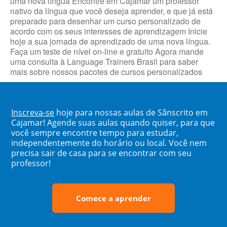
uma nova língua Encontre em Cajamar um professor
nativo da língua que você deseja aprender, e que já está
preparado para desenhar um curso personalizado de
acordo com os seus interesses de aprendizagem Inicie
hoje a sua jornada de aprendizado de uma nova língua.
Faça um teste de nível on-line e gratuito Agora mande
uma consulta à Language Trainers Brasil para saber
mais sobre nossos pacotes de cursos personalizados
Inscreva-se
hoje para nossas aulas de Sânscrito em
Cajamar! Agende suas aulas quando quiser, para que
você sempre encontre tempo para estudar,
independentemente do horário ou local. Você nem
precisa sair de casa para se encontrar com seu
professor!
Comece a aprender