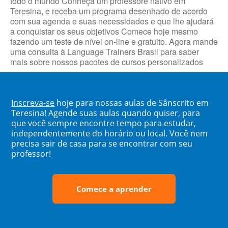
todo o mundo Conheça um professore nativo em
Teresina, e receba um programa desenhado de acordo
com sua agenda e suas necessidades e que lhe ajudará
a conquistar os seus objetivos Comece hoje mesmo
fazendo um teste de nível on-line e gratuito. Agora mande
uma consulta à Language Trainers Brasil para saber
mais sobre nossos pacotes de cursos personalizados
Inscreva-se
hoje para nossas aulas de Sânscrito em
Teresina! Agende suas aulas quando quiser, para
que você sempre encontre tempo para estudar,
independentemente do horário ou local. Você nem
precisa sair de casa para se encontrar com seu
professor!
Comece a aprender