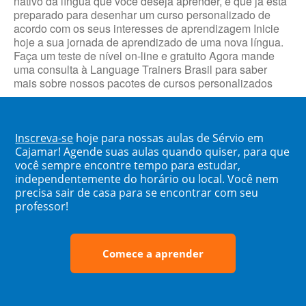
nativo da língua que você deseja aprender, e que já está
preparado para desenhar um curso personalizado de
acordo com os seus interesses de aprendizagem Inicie
hoje a sua jornada de aprendizado de uma nova língua.
Faça um teste de nível on-line e gratuito Agora mande
uma consulta à Language Trainers Brasil para saber
mais sobre nossos pacotes de cursos personalizados
Inscreva-se
hoje para nossas aulas de Sérvio em
Cajamar! Agende suas aulas quando quiser, para que
você sempre encontre tempo para estudar,
independentemente do horário ou local. Você nem
precisa sair de casa para se encontrar com seu
professor!
Comece a aprender