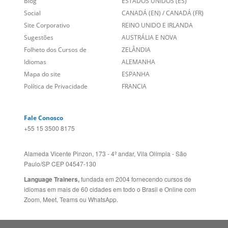
Links Relacionados
No mundo todo
Entre em contato
BRASIL
Sobre nós
PORTUGAL
Empregos
ESTADOS UNIDOS (EN)
/
Blog
ESTADOS UNIDOS (ES)
Social
CANADÁ (EN)
/
CANADÁ (FR)
Site Corporativo
REINO UNIDO E IRLANDA
Sugestões
AUSTRÁLIA E NOVA
Folheto dos Cursos de
ZELÂNDIA
Idiomas
ALEMANHA
Mapa do site
ESPANHA
Política de Privacidade
FRANCIA
Fale Conosco
+55 15 3500 8175
Alameda Vicente Pinzon, 173 - 4º andar, Vila Olímpia - São