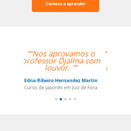
Comece a aprender
“”Os procedimentos da
Language Trainers
foram bastante fáceis.
Ser capaz de
coordenar as aulas
com o professor que
tem relativa autonomia
foi uma grande ajuda.””
Claudia Taglich
Curso de Italiano em Long Island,
Extended Care Health Services