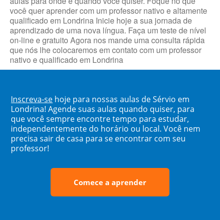
aulas para onde e quando você quiser. Foque no que
você quer aprender com um professor nativo e altamente
qualificado em Londrina Inicie hoje a sua jornada de
aprendizado de uma nova língua. Faça um teste de nível
on-line e gratuito Agora nos mande uma consulta rápida
que nós lhe colocaremos em contato com um professor
nativo e qualificado em Londrina
Inscreva-se
hoje para nossas aulas de Sérvio em
Londrina! Agende suas aulas quando quiser, para
que você sempre encontre tempo para estudar,
independentemente do horário ou local. Você nem
precisa sair de casa para se encontrar com seu
professor!
Comece a aprender