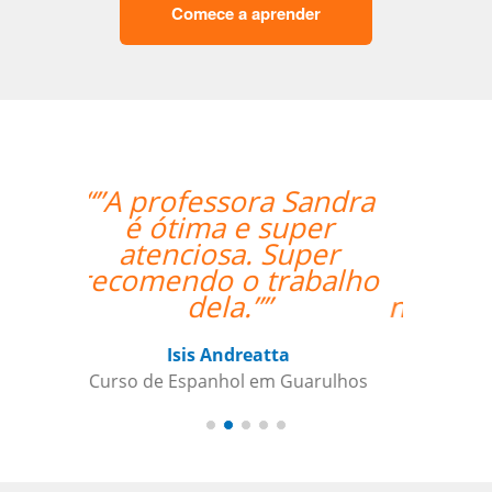
Comece a aprender
“”Considero a sua
empresa a ser
extremamente útil
para satisfazer as
necessidades da minha
filha de 12 anos que
está aprendendo
japonês. Eu
recomendo a qualquer
um.””
Jeanne Loechner