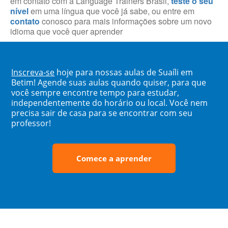
em contato com a Language Trainers Brasil,
teste o seu
nível
em uma língua que você já sabe, ou entre em
contato
conosco para mais informações sobre um novo
idioma que você quer aprender
Inscreva-se
hoje para nossas aulas de Suaíli em
Betim! Agende suas aulas quando quiser, para que
você sempre encontre tempo para estudar,
independentemente do horário ou local. Você nem
precisa sair de casa para se encontrar com seu
professor!
Comece a aprender