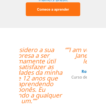
Comece a aprender
“”I am very happy with
Jane, I love our
lessons.””
Roland Tschanz
Curso de em Belo Horizonte