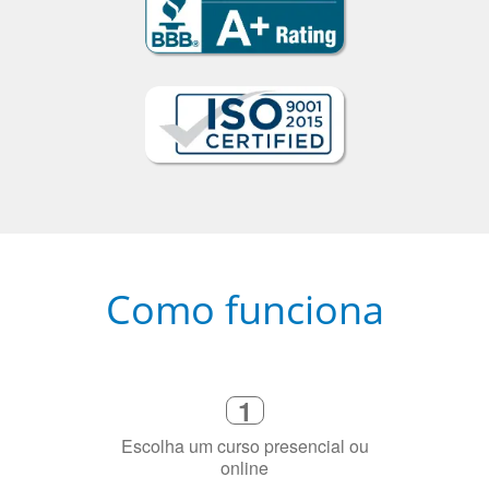
Como funciona
1
Escolha um curso presencial ou
online
2
Selecione uma duração de curso
flexível que se ajuste à sua agenda
3
Diga-nos exatamente por que você
precisa aprender a língua