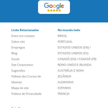
Empregos
ESTADOS UNIDOS (EN)
/
Blog
ESTADOS UNIDOS (ES)
Social
CANADÁ (EN)
/
CANADÁ (FR)
Site Corporativo
REINO UNIDO E IRLANDA
Sugestões
AUSTRÁLIA E NOVA
Folheto dos Cursos de
ZELÂNDIA
Idiomas
ALEMANHA
Mapa do site
ESPANHA
Política de Privacidade
FRANCIA
Fale Conosco
+55 15 3500 8175
Alameda Vicente Pinzon, 173 - 4º andar, Vila Olímpia - São
Paulo/SP CEP 04547-130
Language Trainers,
fundada em 2004 fornecendo cursos de
idiomas em mais de 60 cidades em todo o Brasil e Online com
Zoom, Meet, Teams ou WhatsApp.