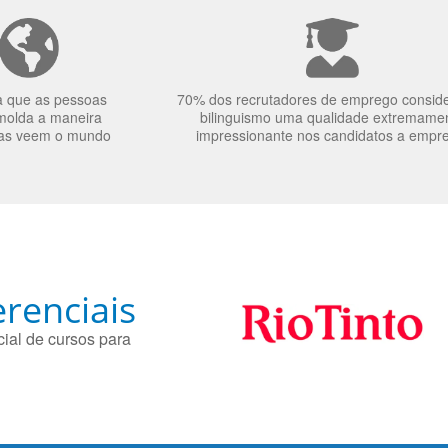
a que as pessoas
70% dos recrutadores de emprego consid
molda a maneira
bilinguismo uma qualidade extremame
as veem o mundo
impressionante nos candidatos a empr
renciais
ial de cursos para