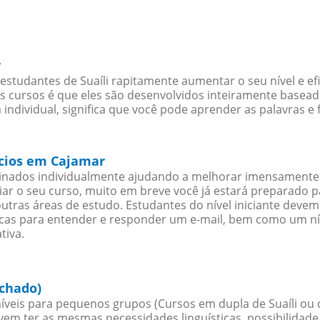
r
studantes de Suaíli rapitamente aumentar o seu nível e ef
cursos é que eles são desenvolvidos inteiramente baseado
individual, significa que você pode aprender as palavras e
ócios em Cajamar
sinados individualmente ajudando a melhorar imensamente
iciar o seu curso, muito em breve você já estará preparado
outras áreas de estudo. Estudantes do nível iniciante dev
ticas para entender e responder um e-mail, bem como um ní
tiva.
echado)
íveis para pequenos grupos (Cursos em dupla de Suaíli ou 
evem ter as mesmas necessidades linguísticas, possibilid