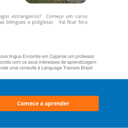
amigos estrangeiros? Começe um curso
 bilingues e poliglotas Vai ficar fora
nova língua Encontre em Cajamar um professor
 acordo com os seus interesses de aprendizagem
mande uma consulta à Language Trainers Brasil
Comece a aprender