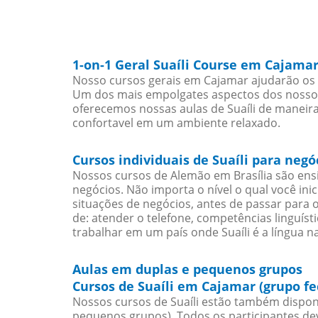
1-on-1 Geral Suaíli Course em Cajama
Nosso cursos gerais em Cajamar ajudarão os e
Um dos mais empolgates aspectos dos nossos 
oferecemos nossas aulas de Suaíli de maneira 
confortavel em um ambiente relaxado.
Cursos individuais de Suaíli para neg
Nossos cursos de Alemão em Brasília são en
negócios. Não importa o nível o qual você in
situações de negócios, antes de passar para 
de: atender o telefone, competências linguís
trabalhar em um país onde Suaíli é a língua na
Aulas em duplas e pequenos grupos
Cursos de Suaíli em Cajamar (grupo f
Nossos cursos de Suaíli estão também dispon
pequenos grupos). Todos os participantes d