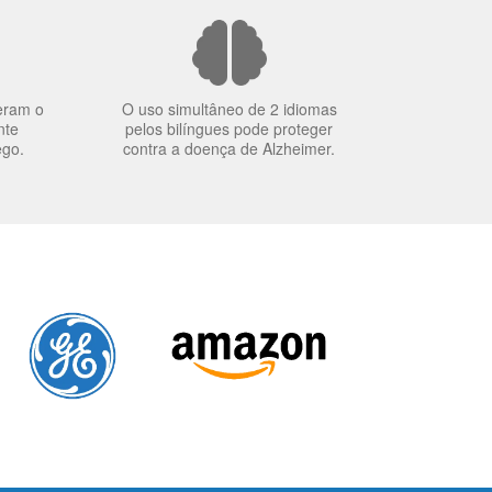
eram o
O uso simultâneo de 2 idiomas
nte
pelos bilíngues pode proteger
ego.
contra a doença de Alzheimer.