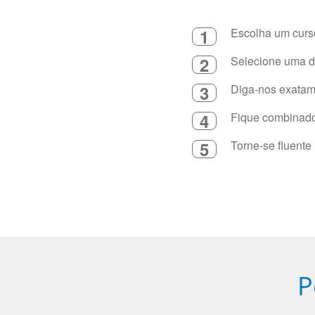
1
Escolha um curso
2
Selecione uma du
3
Diga-nos exatame
4
Fique combinado 
5
Torne-se fluente
P