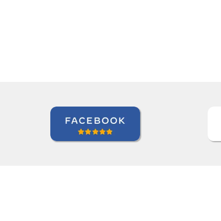
aprendizado.””
Andre B
Curso de Alemão em São Caetano do