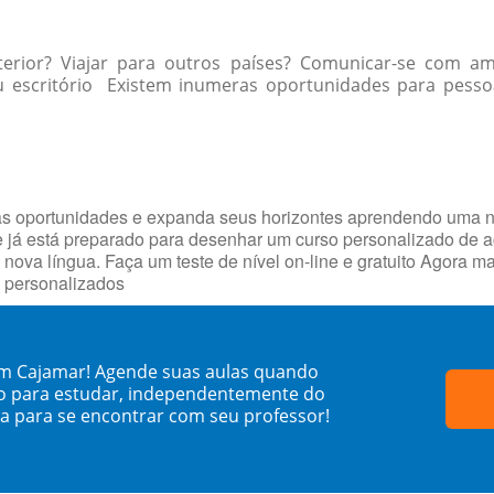
xterior? Viajar para outros países? Comunicar-se com 
u escritório Existem inumeras oportunidades para pessoas
as oportunidades e expanda seus horizontes aprendendo uma 
ue já está preparado para desenhar um curso personalizado de
 nova língua. Faça um teste de nível on-line e gratuito Agora 
s personalizados
 em Cajamar! Agende suas aulas quando
o para estudar, independentemente do
sa para se encontrar com seu professor!