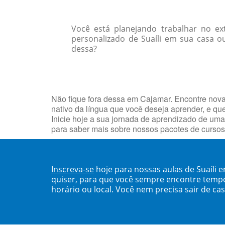
Você está planejando trabalhar no e
personalizado de Suaíli em sua casa o
dessa?
Não fique fora dessa em Cajamar. Encontre nov
nativo da língua que você deseja aprender, e q
Inicie hoje a sua jornada de aprendizado de uma
para saber mais sobre nossos pacotes de curso
Inscreva-se
hoje para nossas aulas de Suaíli
quiser, para que você sempre encontre temp
horário ou local. Você nem precisa sair de ca