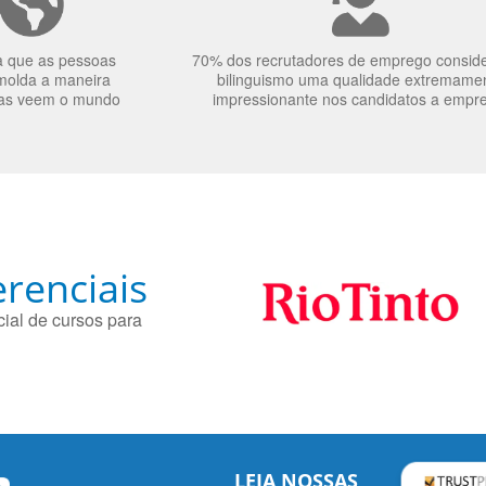
a que as pessoas
70% dos recrutadores de emprego consid
molda a maneira
bilinguismo uma qualidade extremame
as veem o mundo
impressionante nos candidatos a empr
renciais
ial de cursos para
LEIA NOSSAS