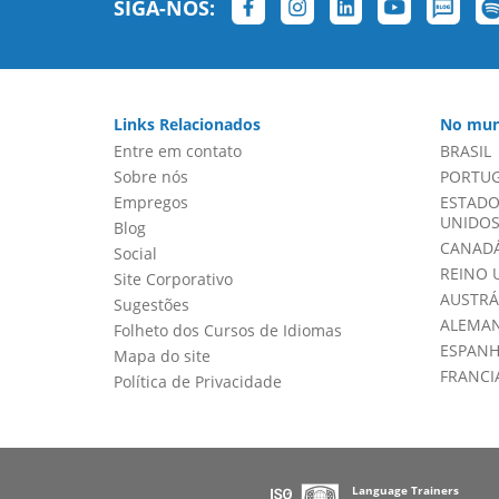
SIGA-NOS:
Links Relacionados
No mun
Entre em contato
BRASIL
Sobre nós
PORTU
Empregos
ESTADO
UNIDOS 
Blog
CANADÁ
Social
REINO 
Site Corporativo
AUSTRÁ
Sugestões
ALEMA
Folheto dos Cursos de Idiomas
ESPAN
Mapa do site
FRANCI
Política de Privacidade