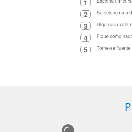
1
Escolha um curso
2
Selecione uma du
3
Diga-nos exatame
4
Fique combinado 
5
Torne-se fluente
P