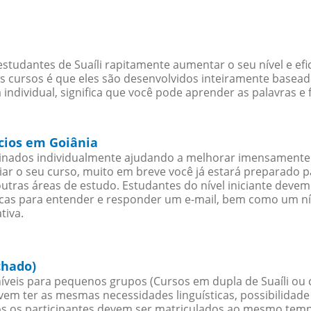
studantes de Suaíli rapitamente aumentar o seu nível e ef
cursos é que eles são desenvolvidos inteiramente baseado
individual, significa que você pode aprender as palavras e
ócios em Goiânia
sinados individualmente ajudando a melhorar imensamente
iciar o seu curso, muito em breve você já estará preparado
outras áreas de estudo. Estudantes do nível iniciante dev
ticas para entender e responder um e-mail, bem como um ní
tiva.
chado)
íveis para pequenos grupos (Cursos em dupla de Suaíli ou 
evem ter as mesmas necessidades linguísticas, possibilid
s os participantes devem ser matriculados ao mesmo tempo