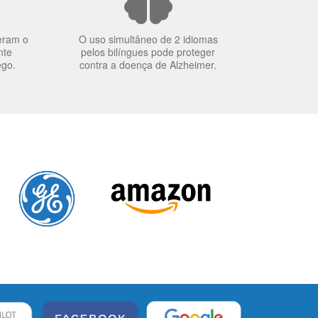
eram o
O uso simultâneo de 2 idiomas
nte
pelos bilíngues pode proteger
ego.
contra a doença de Alzheimer.