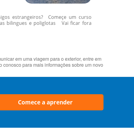
amigos estrangeiros? Começe um curso
 bilingues e poliglotas Vai ficar fora
municar em uma viagem para o exterior, entre em
to conosco para mais informações sobre um novo
Comece a aprender