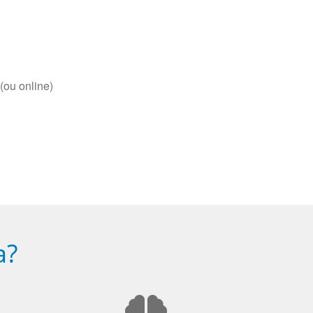
(ou online)
a?