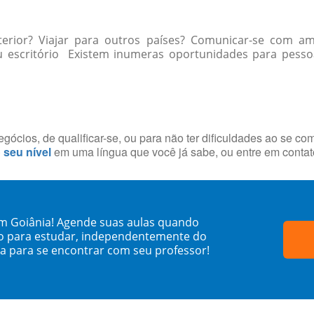
xterior? Viajar para outros países? Comunicar-se com 
u escritório Existem inumeras oportunidades para pessoas
ócios, de qualificar-se, ou para não ter dificuldades ao se co
o seu nível
em uma língua que você já sabe, ou entre em conta
em Goiânia! Agende suas aulas quando
o para estudar, independentemente do
sa para se encontrar com seu professor!