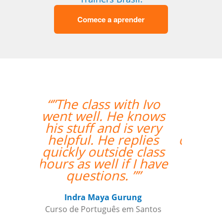
Comece a aprender
“”Estou amando
minhas aulas de
italiano, muito
organizado o trabalho
de vcs””
Beatris Castro
Curso de Italiano em Santos