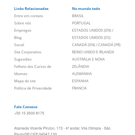
Entre em contato
BRASIL
Sobre nós
PORTUGAL
Empregos
ESTADOS UNIDOS (EN)
/
Blog
ESTADOS UNIDOS (ES)
Social
CANADÁ (EN)
/
CANADÁ (FR)
Site Corporativo
REINO UNIDO E IRLANDA
Sugestões
AUSTRÁLIA E NOVA
Folheto dos Cursos de
ZELÂNDIA
Idiomas
ALEMANHA
Mapa do site
ESPANHA
Política de Privacidade
FRANCIA
Fale Conosco
+55 15 3500 8175
Alameda Vicente Pinzon, 173 - 4º andar, Vila Olímpia - São
Paulo/SP CEP 04547-130
Language Trainers,
fundada em 2004 fornecendo cursos de
idiomas em mais de 60 cidades em todo o Brasil e Online com