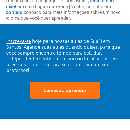
contato com a Language Trainers Brasil,
teste o seu
nível
em uma língua que você já sabe, ou entre em
contato
conosco para mais informações sobre um novo
idioma que você quer aprender.
Inscreva-se
hoje para nossas aulas de Suaíli em
Santos! Agende suas aulas quando quiser, para que
você sempre encontre tempo para estudar,
independentemente do horário ou local. Você nem
precisa sair de casa para se encontrar com seu
professor!
Comece a aprender