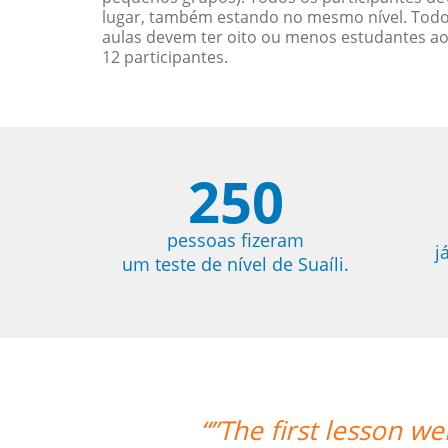
lugar, também estando no mesmo nível. Todo
aulas devem ter oito ou menos estudantes a
12 participantes.
250
pessoas fizeram
j
um teste de nível de Suaíli.
 went very well! Prof. Carlos could t