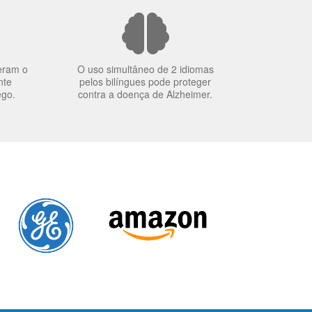
eram o
O uso simultâneo de 2 idiomas
nte
pelos bilíngues pode proteger
ego.
contra a doença de Alzheimer.