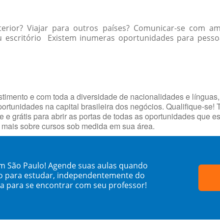
xterior? Viajar para outros países? Comunicar-se com 
u escritório Existem inumeras oportunidades para pessoas
timento e com toda a diversidade de nacionalidades e línguas,
portunidades na capital brasileira dos negócios. Qualifique-se!
e e grátis para abrir as portas de todas as oportunidades que 
e mais sobre cursos sob medida em sua área.
 em São Paulo! Agende suas aulas quando
o para estudar, independentemente do
sa para se encontrar com seu professor!