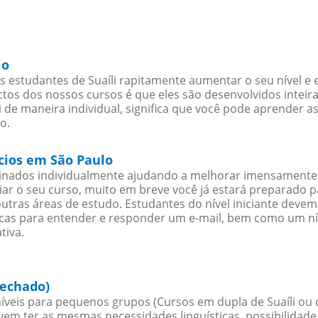
lo
 estudantes de Suaíli rapitamente aumentar o seu nível e 
os dos nossos cursos é que eles são desenvolvidos inteir
 de maneira individual, significa que você pode aprender as
o.
ócios em São Paulo
sinados individualmente ajudando a melhorar imensamente
iciar o seu curso, muito em breve você já estará preparado
outras áreas de estudo. Estudantes do nível iniciante dev
ticas para entender e responder um e-mail, bem como um ní
tiva.
fechado)
íveis para pequenos grupos (Cursos em dupla de Suaíli ou 
evem ter as mesmas necessidades linguísticas, possibilid