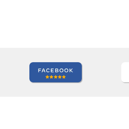
we're quite satisfied with t
Ziyi Pan
Curso de em São Paulo