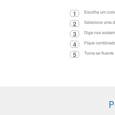
1
Escolha um curso
2
Selecione uma du
3
Diga-nos exatame
4
Fique combinado 
5
Torne-se fluente
P