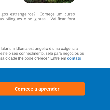
amigos estrangeiros? Começe um curso
 bilingues e poliglotas Vai ficar fora
 falar um idioma estrangeiro é uma exigência
 Teste o seu conhecimento, seja para negócios ou
essa cidade lhe pode oferecer. Entre em
contato
Comece a aprender