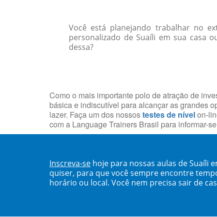
Você está planejando trabalhar no e
personalizado de Suaíli em sua casa o
dessa?
Como o mais importante polo de atração de inves
básica e indiscutível para alcançar as grandes o
lazer. Faça um dos nossos
testes de nível
on-lin
com a Language Trainers Brasil para informar-s
Inscreva-se
hoje para nossas aulas de Suaíli
quiser, para que você sempre encontre temp
horário ou local. Você nem precisa sair de ca