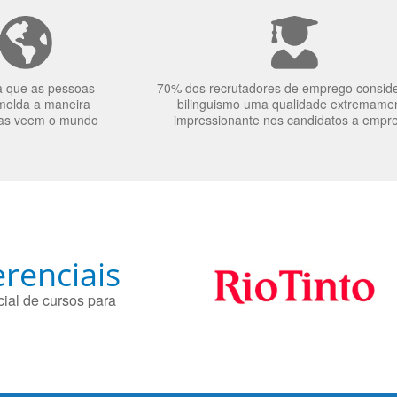
a que as pessoas
70% dos recrutadores de emprego consid
molda a maneira
bilinguismo uma qualidade extremame
as veem o mundo
impressionante nos candidatos a empr
renciais
ial de cursos para