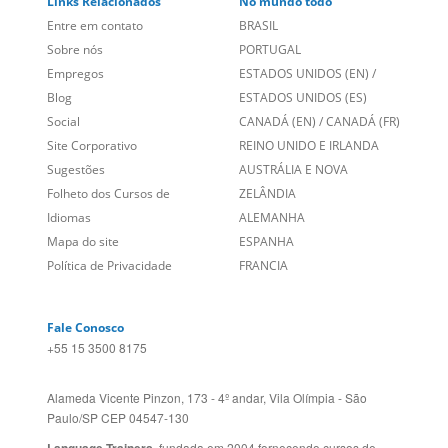
Links Relacionados
No mundo todo
Entre em contato
BRASIL
Sobre nós
PORTUGAL
Empregos
ESTADOS UNIDOS (EN)
/
Blog
ESTADOS UNIDOS (ES)
Social
CANADÁ (EN)
/
CANADÁ (FR)
Site Corporativo
REINO UNIDO E IRLANDA
Sugestões
AUSTRÁLIA E NOVA
Folheto dos Cursos de
ZELÂNDIA
Idiomas
ALEMANHA
Mapa do site
ESPANHA
Política de Privacidade
FRANCIA
Fale Conosco
+55 15 3500 8175
Alameda Vicente Pinzon, 173 - 4º andar, Vila Olímpia - São
Paulo/SP CEP 04547-130