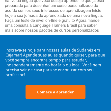
nativo da língua que você deseja aprender, e que já está
preparado para desenhar um curso personalizado de
acordo com os seus interesses de aprendizagem Inicie
hoje a sua jornada de aprendizado de uma nova língua.
Faça um teste de nível on-line e gratuito Agora mande
uma consulta à Language Trainers Brasil para saber
mais sobre nossos pacotes de cursos personalizados
Inscreva-se
hoje para nossas aulas de Sudanês em
Cajamar! Agende suas aulas quando quiser, para que
você sempre encontre tempo para estudar,
independentemente do horário ou local. Você nem
precisa sair de casa para se encontrar com seu
professor!
Comece a aprender