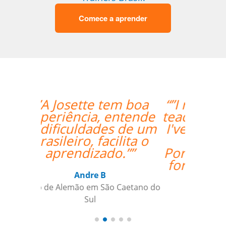
Comece a aprender
“”I really enjoyed Ana's
teaching style and I feel
I've really grown in my
confidence with
Portuguese.I'm looking
forward to continuing
my lessons.””
Zack Maher
Curso de Português em Florianópolis