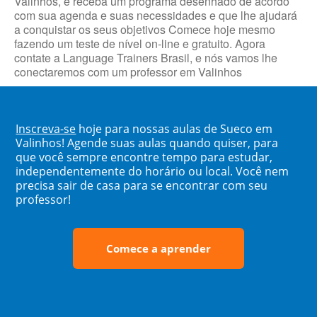
Valinhos, e receba um programa desenhado de acordo
com sua agenda e suas necessidades e que lhe ajudará
a conquistar os seus objetivos Comece hoje mesmo
fazendo um teste de nível on-line e gratuito. Agora
contate a Language Trainers Brasil, e nós vamos lhe
conectaremos com um professor em Valinhos
Inscreva-se
hoje para nossas aulas de Sueco em
Valinhos! Agende suas aulas quando quiser, para
que você sempre encontre tempo para estudar,
independentemente do horário ou local. Você nem
precisa sair de casa para se encontrar com seu
professor!
Comece a aprender