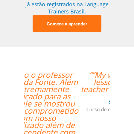
já estão registrados na Language
Trainers Brasil.
Comece a aprender
“”My wife likes the
lessons and the
teacher's punctuality.””
Seok Kwon
Curso de em Goiânia, CJ Selecta