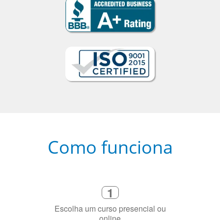
Como funciona
1
Escolha um curso presencial ou
online
2
Selecione uma duração de curso
flexível que se ajuste à sua agenda
3