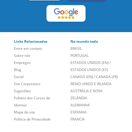
Sobre nós
PORTUGAL
Empregos
ESTADOS UNIDOS (EN)
/
Blog
ESTADOS UNIDOS (ES)
Social
CANADÁ (EN)
/
CANADÁ (FR)
Site Corporativo
REINO UNIDO E IRLANDA
Sugestões
AUSTRÁLIA E NOVA
Folheto dos Cursos de
ZELÂNDIA
Idiomas
ALEMANHA
Mapa do site
ESPANHA
Política de Privacidade
FRANCIA
Fale Conosco
+55 15 3500 8175
Alameda Vicente Pinzon, 173 - 4º andar, Vila Olímpia - São
Paulo/SP CEP 04547-130
Language Trainers,
fundada em 2004 fornecendo cursos de
idiomas em mais de 60 cidades em todo o Brasil e Online com