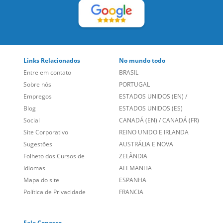
Links Relacionados
No mundo todo
Entre em contato
BRASIL
Sobre nós
PORTUGAL
Empregos
ESTADOS UNIDOS (EN)
/
Blog
ESTADOS UNIDOS (ES)
Social
CANADÁ (EN)
/
CANADÁ (FR)
Site Corporativo
REINO UNIDO E IRLANDA
Sugestões
AUSTRÁLIA E NOVA
Folheto dos Cursos de
ZELÂNDIA
Idiomas
ALEMANHA
Mapa do site
ESPANHA
Política de Privacidade
FRANCIA
Fale Conosco
+55 15 3500 8175
Alameda Vicente Pinzon, 173 - 4º andar, Vila Olímpia - São
Paulo/SP CEP 04547-130
fundada em 2004 fornecendo cursos de