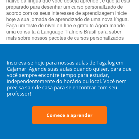
nativo da língua que você deseja aprender, e que já está
preparado para desenhar um curso personalizado de
acordo com os seus interesses de aprendizagem Inicie
hoje a sua jornada de aprendizado de uma nova língua.
Faça um teste de nível on-line e gratuito Agora mande
uma consulta à Language Trainers Brasil para saber
mais sobre nossos pacotes de cursos personalizados
Inscreva-se
hoje para nossas aulas de Tagalog em
Cajamar! Agende suas aulas quando quiser, para que
você sempre encontre tempo para estudar,
independentemente do horário ou local. Você nem
precisa sair de casa para se encontrar com seu
professor!
Comece a aprender