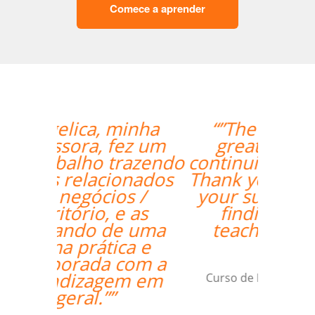
Comece a aprender
“”The lesson went
great! We will be
continuing the lessons.
Thank you so much for
your support and for
finding the best
teacher for me. ””
Ami Alsh
Curso de Português em Belém