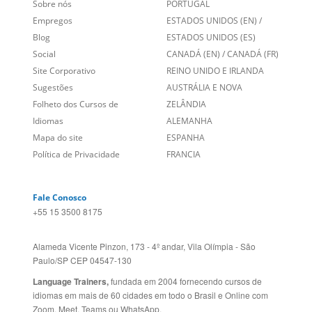
Links Relacionados
No mundo todo
Entre em contato
BRASIL
Sobre nós
PORTUGAL
Empregos
ESTADOS UNIDOS (EN)
/
Blog
ESTADOS UNIDOS (ES)
Social
CANADÁ (EN)
/
CANADÁ (FR)
Site Corporativo
REINO UNIDO E IRLANDA
Sugestões
AUSTRÁLIA E NOVA
Folheto dos Cursos de
ZELÂNDIA
Idiomas
ALEMANHA
Mapa do site
ESPANHA
Política de Privacidade
FRANCIA
Fale Conosco
+55 15 3500 8175
Alameda Vicente Pinzon, 173 - 4º andar, Vila Olímpia - São
Paulo/SP CEP 04547-130