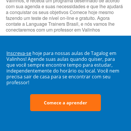
Valinhos, e receba um programa desenhado de acordo
com sua agenda e suas necessidades e que lhe ajudará
a conquistar os seus objetivos Comece hoje mesmo
fazendo um teste de nível on-line e gratuito. Agora
contate a Language Trainers Brasil, e nós vamos lhe
conectaremos com um professor em Valinhos
Inscreva-se
hoje para nossas aulas de Tagalog em
Valinhos! Agende suas aulas quando quiser, para
que você sempre encontre tempo para estudar,
independentemente do horário ou local. Você nem
precisa sair de casa para se encontrar com seu
professor!
Comece a aprender