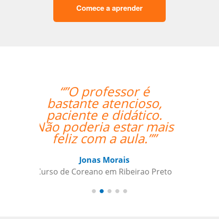
Comece a aprender
“” Destaco o trabalho
do Professor Enrico,
que sempre foi
extremamente
pontual.””
Reginaldo Pontirolli
Curso de Italiano em Guarulhos,
Commander (Colonel), Brazilian Air
Force Base, São Paulo (Força Aérea
Brasileira)