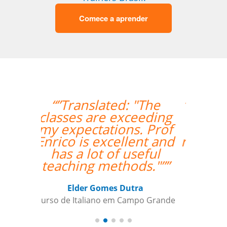
Comece a aprender
“”A professora Sandra
é ótima e super
atenciosa. Super
recomendo o trabalho
dela.””
Isis Andreatta
Curso de Espanhol em Guarulhos