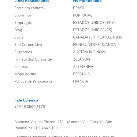
Entre em contato
BRASIL
Sobre nós
PORTUGAL
Empregos
ESTADOS UNIDOS (EN)
/
Blog
ESTADOS UNIDOS (ES)
Social
CANADÁ (EN)
/
CANADÁ (FR)
Site Corporativo
REINO UNIDO E IRLANDA
Sugestões
AUSTRÁLIA E NOVA
Folheto dos Cursos de
ZELÂNDIA
Idiomas
ALEMANHA
Mapa do site
ESPANHA
Política de Privacidade
FRANCIA
Fale Conosco
+55 15 3500 8175
Alameda Vicente Pinzon, 173 - 4º andar, Vila Olímpia - São
Paulo/SP CEP 04547-130
Language Trainers,
fundada em 2004 fornecendo cursos de
idiomas em mais de 60 cidades em todo o Brasil e Online com