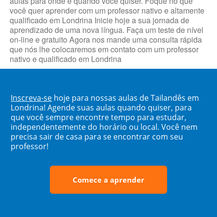
aulas para onde e quando você quiser. Foque no que
você quer aprender com um professor nativo e altamente
qualificado em Londrina Inicie hoje a sua jornada de
aprendizado de uma nova língua. Faça um teste de nível
on-line e gratuito Agora nos mande uma consulta rápida
que nós lhe colocaremos em contato com um professor
nativo e qualificado em Londrina
Inscreva-se
hoje para nossas aulas de Tailandês em
Londrina! Agende suas aulas quando quiser, para
que você sempre encontre tempo para estudar,
independentemente do horário ou local. Você nem
precisa sair de casa para se encontrar com seu
professor!
Comece a aprender