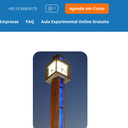
Agende um Curso
+55 15 3500 8175
 Empresas
FAQ
Aula Experimental Online Gratuita