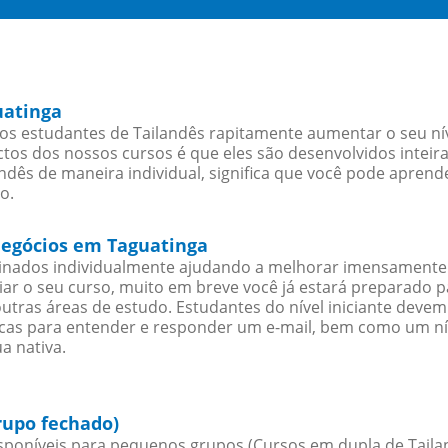
uatinga
s estudantes de Tailandês rapitamente aumentar o seu níve
os dos nossos cursos é que eles são desenvolvidos inteir
ndês de maneira individual, significa que você pode aprende
o.
 negócios em Taguatinga
sinados individualmente ajudando a melhorar imensamente
iciar o seu curso, muito em breve você já estará preparado
outras áreas de estudo. Estudantes do nível iniciante dev
ticas para entender e responder um e-mail, bem como um ní
a nativa.
rupo fechado)
poníveis para pequenos grupos (Cursos em dupla de Tailan