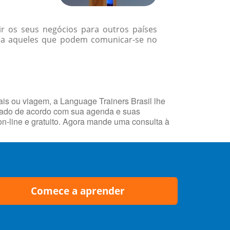
r os seus negócios para outros países
ara aqueles que podem comunicar-se no
ais ou viagem, a Language Trainers Brasil lhe
nhado de acordo com sua agenda e suas
n-line e gratuito. Agora mande uma consulta à
Comece a aprender