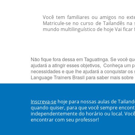
Você tem familiares ou amigos no ext
Matricule-se no curso de Tailandês n
mundo multilinguístico de hoje Vai ficar
Não fique fora dessa em Taguatinga. Se você que
ajudará a atingir esses objetivos, Conheça um
necessidades e que lhe ajudará a conquistar os
Language Trainers Brasil para saber mais sobre
Inscreva-se
hoje para nossas aulas de Tailan
quando quiser, para que você sempre encont
independentemente do horário ou local. Você
encontrar com seu professor!