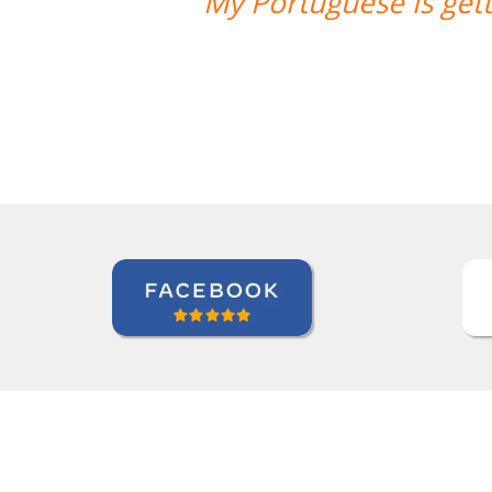
g better with your support. Cris is a 
s very clear and simple for me to und
Maxx Okuyama
Curso de Português em Jundiaí, Sumidenso do Br