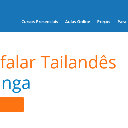
Cursos Presenciais
Aulas Online
Preços
Para
falar Tailandês
inga