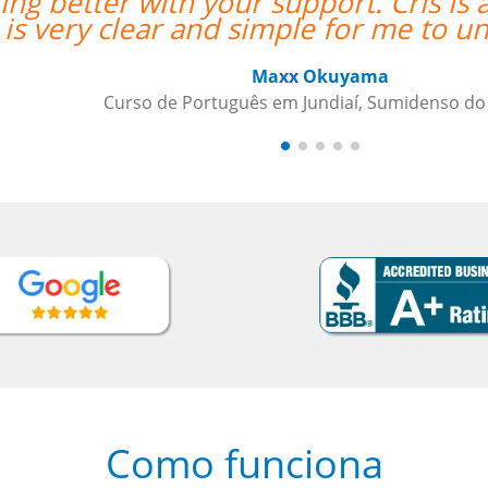
great teacher for me; his teaching
erstand.””
asil
Como funciona