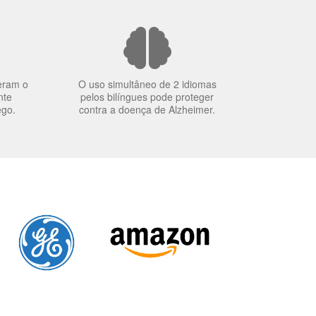
eram o
O uso simultâneo de 2 idiomas
nte
pelos bilíngues pode proteger
ego.
contra a doença de Alzheimer.