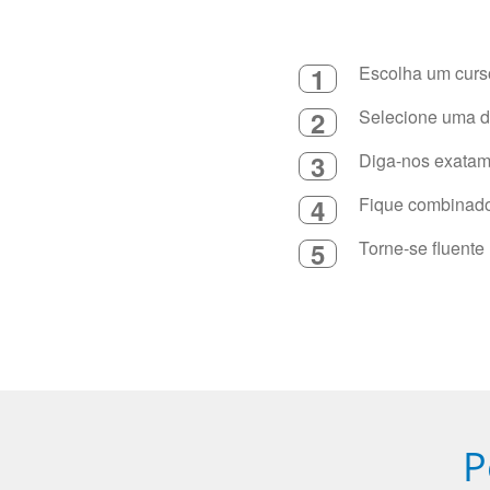
1
Escolha um curso
2
Selecione uma du
3
Diga-nos exatame
4
Fique combinado 
5
Torne-se fluente
P