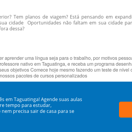
erior? Tem planos de viagem? Está pensando em expandi
a sua cidade Oportunidades não faltam em sua cidade p
 fora dessa?
r aprender uma língua seja para o trabalho, por motivos pesso
 professore nativo em Taguatinga, e receba um programa dese
 seus objetivos Comece hoje mesmo fazendo um teste de nível o
 nossos pacotes de cursos personalizados
dês em Taguatinga! Agende suas aulas
re tempo para estudar,
 nem precisa sair de casa para se