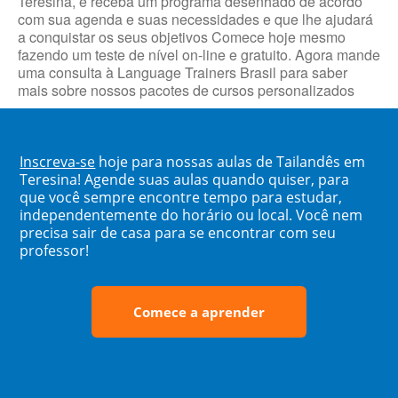
Teresina, e receba um programa desenhado de acordo
com sua agenda e suas necessidades e que lhe ajudará
a conquistar os seus objetivos Comece hoje mesmo
fazendo um teste de nível on-line e gratuito. Agora mande
uma consulta à Language Trainers Brasil para saber
mais sobre nossos pacotes de cursos personalizados
Inscreva-se
hoje para nossas aulas de Tailandês em
Teresina! Agende suas aulas quando quiser, para
que você sempre encontre tempo para estudar,
independentemente do horário ou local. Você nem
precisa sair de casa para se encontrar com seu
professor!
Comece a aprender