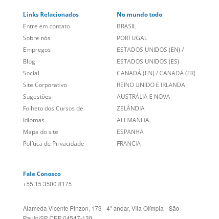
Links Relacionados
No mundo todo
Entre em contato
BRASIL
Sobre nós
PORTUGAL
Empregos
ESTADOS UNIDOS (EN)
/
Blog
ESTADOS UNIDOS (ES)
Social
CANADÁ (EN)
/
CANADÁ (FR)
Site Corporativo
REINO UNIDO E IRLANDA
Sugestões
AUSTRÁLIA E NOVA
Folheto dos Cursos de
ZELÂNDIA
Idiomas
ALEMANHA
Mapa do site
ESPANHA
Política de Privacidade
FRANCIA
Fale Conosco
+55 15 3500 8175
Alameda Vicente Pinzon, 173 - 4º andar, Vila Olímpia - São
Paulo/SP CEP 04547-130