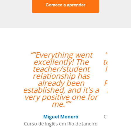
Comece a aprender
“”I really enjoyed Ana's
teaching style and I feel
I've really grown in my
confidence with
Portuguese.I'm looking
forward to continuing
my lessons.””
Zack Maher
Curso de Português em Florianópolis