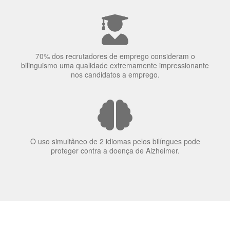
A língua que as pessoas falam molda a maneira como
elas veem o mundo
70% dos recrutadores de emprego consideram o
bilinguismo uma qualidade extremamente impressionante
nos candidatos a emprego.
O uso simultâneo de 2 idiomas pelos bilíngues pode
proteger contra a doença de Alzheimer.