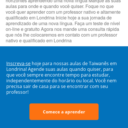
horizontes aprendendo uma nova língua Marque as suas
aulas para onde e quando você quiser. Foque no que
você quer aprender com um professor nativo e altamente
qualificado em Londrina Inicie hoje a sua jornada de
aprendizado de uma nova língua. Faça um teste de nível
on-line e gratuito Agora nos mande uma consulta rápida
que nós lhe colocaremos em contato com um professor
nativo e qualificado em Londrina
Inscreva-se
hoje para nossas aulas de Taiwanês em
Londrina! Agende suas aulas quando quiser, para
que você sempre encontre tempo para estudar,
independentemente do horário ou local. Você nem
precisa sair de casa para se encontrar com seu
professor!
Comece a aprender