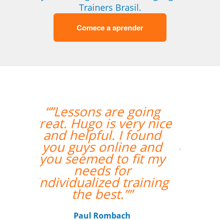
Trainers Brasil.
Comece a aprender
“”A experiente
professora Mei foi
bastante didática e
conseguiu mesmo via
Skype me fazer
adquirir os primeiros
passos de Chinês
Mandarim.””
Antonio Pina