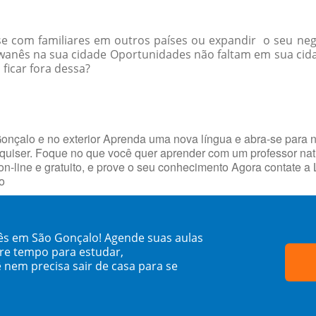
-se com familiares em outros países ou expandir o seu ne
iwanês na sua cidade Oportunidades não faltam em sua ci
 ficar fora dessa?
onçalo e no exterior Aprenda uma nova língua e abra-se para 
quiser. Foque no que você quer aprender com um professor nat
on-line e gratuito, e prove o seu conhecimento Agora contate a
o
ês em São Gonçalo! Agende suas aulas
re tempo para estudar,
 nem precisa sair de casa para se