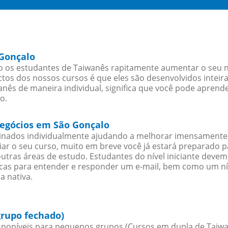
 Gonçalo
 os estudantes de Taiwanês rapitamente aumentar o seu nív
os dos nossos cursos é que eles são desenvolvidos inteir
nês de maneira individual, significa que você pode aprende
o.
negócios em São Gonçalo
sinados individualmente ajudando a melhorar imensamente
iciar o seu curso, muito em breve você já estará preparado
outras áreas de estudo. Estudantes do nível iniciante dev
ticas para entender e responder um e-mail, bem como um ní
a nativa.
grupo fechado)
poníveis para pequenos grupos (Cursos em dupla de Taiwa