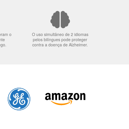
eram o
O uso simultâneo de 2 idiomas
nte
pelos bilíngues pode proteger
ego.
contra a doença de Alzheimer.