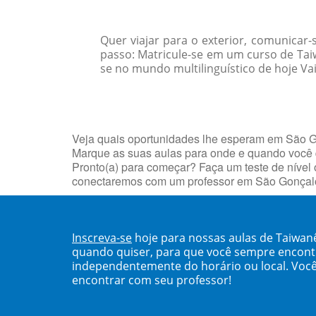
Quer viajar para o exterior, comunicar
passo: Matricule-se em um curso de Ta
se no mundo multilinguístico de hoje Vai
Veja quais oportunidades lhe esperam em São G
Marque as suas aulas para onde e quando você 
Pronto(a) para começar? Faça um teste de nível 
conectaremos com um professor em São Gonçal
Inscreva-se
hoje para nossas aulas de Taiwan
quando quiser, para que você sempre encont
independentemente do horário ou local. Você
encontrar com seu professor!