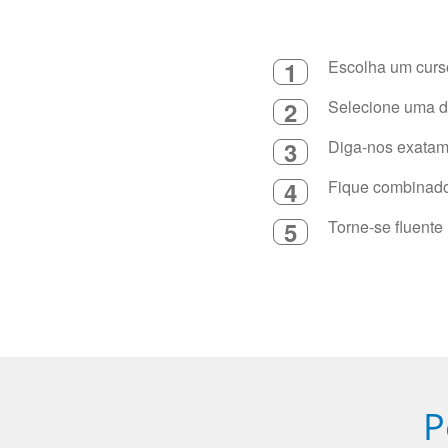
1
Escolha um curso
2
Selecione uma du
3
Diga-nos exatame
4
Fique combinado 
5
Torne-se fluente
P