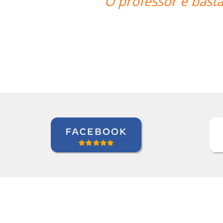
te atencioso, paciente e didático. Nã
aula.””
Jonas Morais
Curso de Coreano em Ribeirao Preto