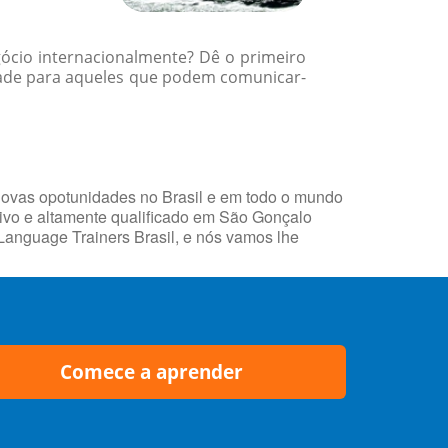
gócio internacionalmente? Dê o primeiro
dade para aqueles que podem comunicar-
novas opotunidades no Brasil e em todo o mundo
ivo e altamente qualificado em São Gonçalo
 Language Trainers Brasil, e nós vamos lhe
Comece a aprender