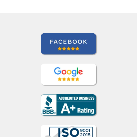
beneficiar a aquisição
de vocabulário. Bem
feito!””
Liya Kondratieva
Curso de Inglês em Orlando