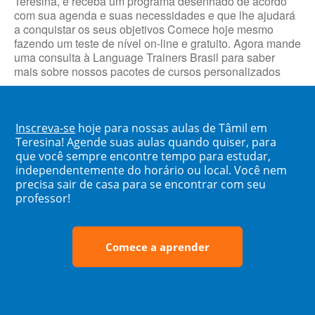
Teresina, e receba um programa desenhado de acordo
com sua agenda e suas necessidades e que lhe ajudará
a conquistar os seus objetivos Comece hoje mesmo
fazendo um teste de nível on-line e gratuito. Agora mande
uma consulta à Language Trainers Brasil para saber
mais sobre nossos pacotes de cursos personalizados
Inscreva-se
hoje para nossas aulas de Tâmil em
Teresina! Agende suas aulas quando quiser, para
que você sempre encontre tempo para estudar,
independentemente do horário ou local. Você nem
precisa sair de casa para se encontrar com seu
professor!
Comece a aprender