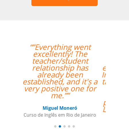
“”Lila está
absolutamente
satisfeita por ter um
excelente professor de
Inglês! Pontos positivos
também para a seleção
de alguém que fala
fluentemente russo
para ajudai ainda mais
Lila, para aquelas raras
ocasiões em que a
tradução pode