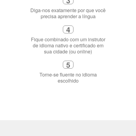
Escolha um curso presencial ou
online
2
Selecione uma duração de curso
flexível que se ajuste à sua agenda
3
Diga-nos exatamente por que você
precisa aprender a língua
4
Fique combinado com um instrutor
de idioma nativo e certificado em
sua cidade (ou online)
5
Torne-se fluente no idioma
escolhido