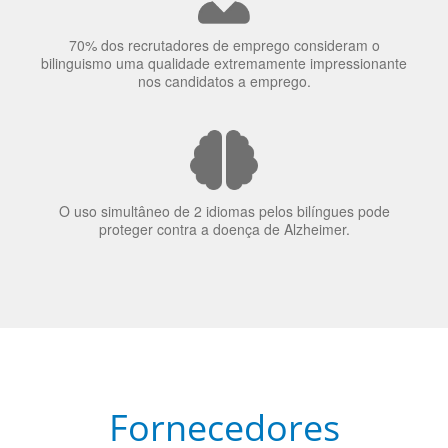
A língua que as pessoas falam molda a maneira como
elas veem o mundo
70% dos recrutadores de emprego consideram o
bilinguismo uma qualidade extremamente impressionante
nos candidatos a emprego.
O uso simultâneo de 2 idiomas pelos bilíngues pode
proteger contra a doença de Alzheimer.