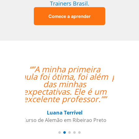
Trainers Brasil.
Comece a aprender
meira
“”Nos aprovamos o
oi além
professor Djalma com
s
louvor. ””
le é um
ssor.””
Edna Ribeiro Hernandez Martin
Curso de Japonês em Juiz de Fora
irao Preto