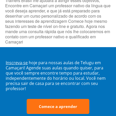
Trainers Brasil lhe ajudará a atingir esses objetivos,
Encontre em Camaçari um professor nativo da língua que
você deseja aprender, e que já está preparado para
desenhar um curso personalizado de acordo com os
seus interesses de aprendizagem Comece hoje mesmo
fazendo um teste de nível on-line e gratuito. Agora nos
mande uma consulta rápida que nós lhe colocaremos em
contato com um professor nativo e qualificado em
Camaçari
Inscreva-se
hoje para nossas aulas de Telugu em
Camaçari! Agende suas aulas quando quiser, para
que você sempre encontre tempo para estudar,
independentemente do horário ou local. Você nem
precisa sair de casa para se encontrar com seu
professor!
Comece a aprender