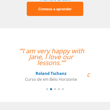
Comece a aprender
“”O curso foi ótimo, e
deu aos nossos
funcionários a
oportunidade de
crescer fora do horário
comercial normal.
Vamos continuar a usar
a sua empresa como
um parceiro daqui
para frente””