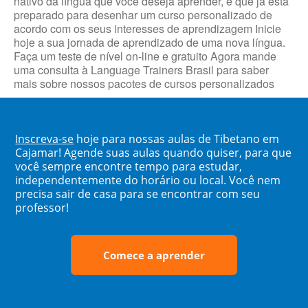
nativo da língua que você deseja aprender, e que já está
preparado para desenhar um curso personalizado de
acordo com os seus interesses de aprendizagem Inicie
hoje a sua jornada de aprendizado de uma nova língua.
Faça um teste de nível on-line e gratuito Agora mande
uma consulta à Language Trainers Brasil para saber
mais sobre nossos pacotes de cursos personalizados
Inscreva-se
hoje para nossas aulas de Tibetano em
Cajamar! Agende suas aulas quando quiser, para que
você sempre encontre tempo para estudar,
independentemente do horário ou local. Você nem
precisa sair de casa para se encontrar com seu
professor!
Comece a aprender