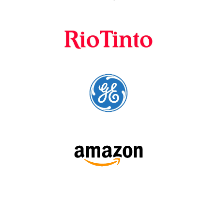
Fornecedores
preferenciais
A Language Trainers é fornecedora preferencial de
cursos para