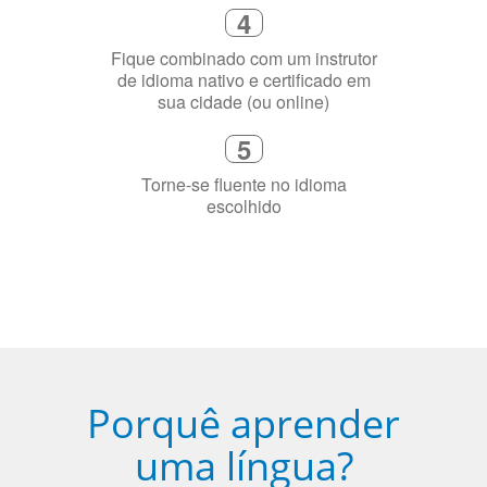
2
Selecione uma duração de curso
flexível que se ajuste à sua agenda
3
Diga-nos exatamente por que você
precisa aprender a língua
4
Fique combinado com um instrutor
de idioma nativo e certificado em
sua cidade (ou online)
5
Torne-se fluente no idioma
escolhido