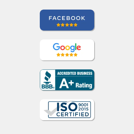
Todd Johnson
Curso de Inglês em Indianapolis,
International Aerospace Tubes