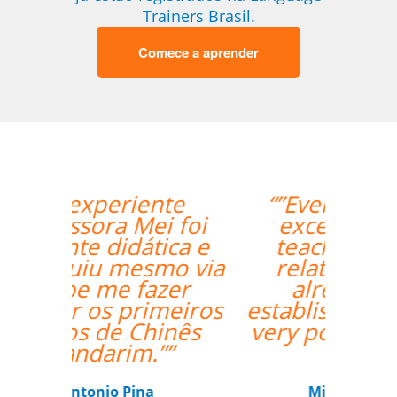
Trainers Brasil.
Comece a aprender
“”Everything went
excellently! The
teacher/student
relationship has
already been
established, and it's a
very positive one for
me.””
Miguel Moneró