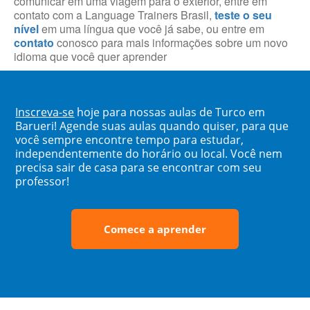
comunicar em uma viagem para o exterior, entre em
contato com a Language Trainers Brasil,
teste o seu
nível
em uma língua que você já sabe, ou entre em
contato
conosco para mais informações sobre um novo
idioma que você quer aprender
Inscreva-se
hoje para nossas aulas de Turco em
Barueri! Agende suas aulas quando quiser, para que
você sempre encontre tempo para estudar,
independentemente do horário ou local. Você nem
precisa sair de casa para se encontrar com seu
professor!
Comece a aprender