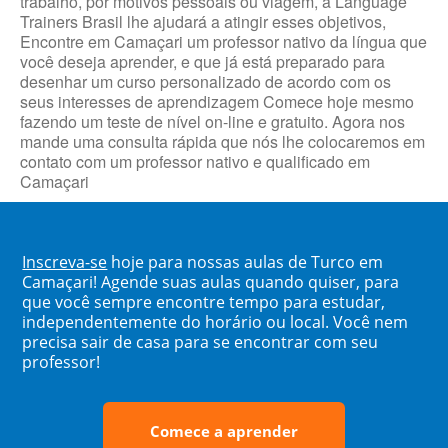
trabalho, por motivos pessoais ou viagem, a Language
Trainers Brasil lhe ajudará a atingir esses objetivos,
Encontre em Camaçari um professor nativo da língua que
você deseja aprender, e que já está preparado para
desenhar um curso personalizado de acordo com os
seus interesses de aprendizagem Comece hoje mesmo
fazendo um teste de nível on-line e gratuito. Agora nos
mande uma consulta rápida que nós lhe colocaremos em
contato com um professor nativo e qualificado em
Camaçari
Inscreva-se
hoje para nossas aulas de Turco em
Camaçari! Agende suas aulas quando quiser, para
que você sempre encontre tempo para estudar,
independentemente do horário ou local. Você nem
precisa sair de casa para se encontrar com seu
professor!
Comece a aprender