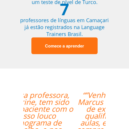
7
um teste de nível de Turco.
professores de línguas em Camaçari
já estão registrados na Language
Trainers Brasil.
Comece a aprender
“”Venho o professor
Marcus da Fonte. Além
de extremamente
qualificado para as
aulas, ele se mostrou