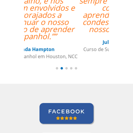
sempre comprometido
com nosso
aprendizado além de
condescendente com
nossos horários.””
Juliana Jimenez
Curso de Sueco em Rio de Janeiro