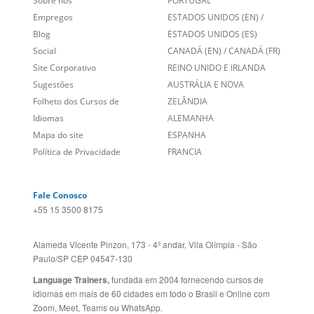
Links Relacionados
No mundo todo
Entre em contato
BRASIL
Sobre nós
PORTUGAL
Empregos
ESTADOS UNIDOS (EN)
/
Blog
ESTADOS UNIDOS (ES)
Social
CANADÁ (EN)
/
CANADÁ (FR)
Site Corporativo
REINO UNIDO E IRLANDA
Sugestões
AUSTRÁLIA E NOVA
Folheto dos Cursos de
ZELÂNDIA
Idiomas
ALEMANHA
Mapa do site
ESPANHA
Política de Privacidade
FRANCIA
Fale Conosco
+55 15 3500 8175
Alameda Vicente Pinzon, 173 - 4º andar, Vila Olímpia - São
Paulo/SP CEP 04547-130
Language Trainers,
fundada em 2004 fornecendo cursos de