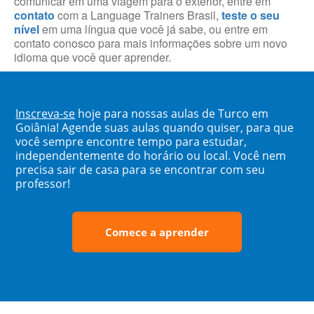
comunicar em uma viagem para o exterior, entre em
contato
com a Language Trainers Brasil,
teste o seu
nível
em uma língua que você já sabe, ou entre em
contato conosco para mais informações sobre um novo
idioma que você quer aprender.
Inscreva-se
hoje para nossas aulas de Turco em
Goiânia! Agende suas aulas quando quiser, para que
você sempre encontre tempo para estudar,
independentemente do horário ou local. Você nem
precisa sair de casa para se encontrar com seu
professor!
Comece a aprender