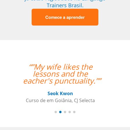
Trainers Brasil.
Comece a aprender
“”A aluna esta
adorando o curso e
também gostou
bastante da
professora.””
Gustavo Chelin
Curso de Português em Jundiaí