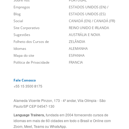
Sobre nós
PORTUGAL
Empregos
ESTADOS UNIDOS (EN)
/
Blog
ESTADOS UNIDOS (ES)
Social
CANADÁ (EN)
/
CANADÁ (FR)
Site Corporativo
REINO UNIDO E IRLANDA
Sugestões
AUSTRÁLIA E NOVA
Folheto dos Cursos de
ZELÂNDIA
Idiomas
ALEMANHA
Mapa do site
ESPANHA
Política de Privacidade
FRANCIA
Fale Conosco
+55 15 3500 8175
Alameda Vicente Pinzon, 173 - 4º andar, Vila Olímpia - São
Paulo/SP CEP 04547-130
Language Trainers,
fundada em 2004 fornecendo cursos de
idiomas em mais de 60 cidades em todo o Brasil e Online com
Zoom, Meet, Teams ou WhatsApp.