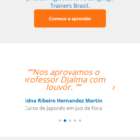
Trainers Brasil.
Comece a aprender
“”Everything is going
amazing! Thanks so
much for your help!””
Nathan Miller
Curso de em Manaus