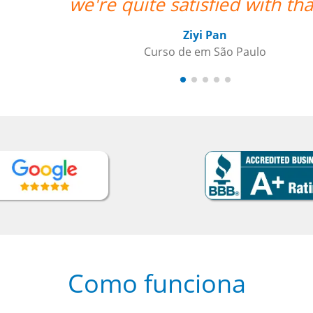
ith that. ””
ulo
Como funciona