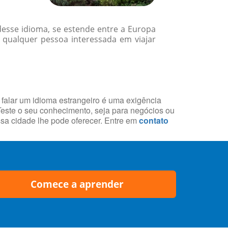
desse idioma, se estende entre a Europa
a qualquer pessoa interessada em viajar
 falar um idioma estrangeiro é uma exigência
 Teste o seu conhecimento, seja para negócios ou
essa cidade lhe pode oferecer. Entre em
contato
Comece a aprender