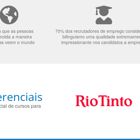
a que as pessoas
70% dos recrutadores de emprego consid
molda a maneira
bilinguismo uma qualidade extremame
as veem o mundo
impressionante nos candidatos a empr
renciais
ial de cursos para