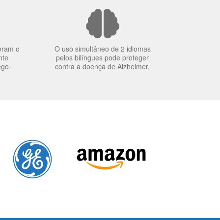
eram o
O uso simultâneo de 2 idiomas
nte
pelos bilíngues pode proteger
ego.
contra a doença de Alzheimer.