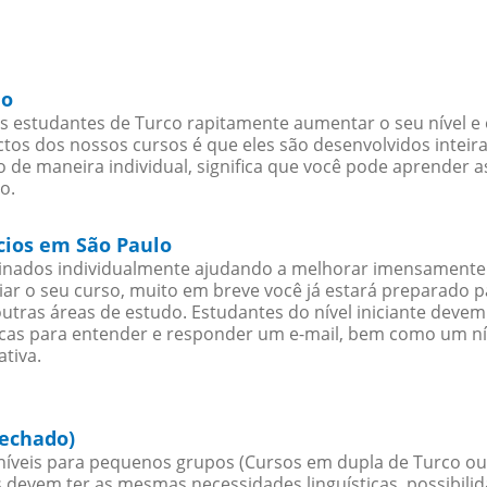
lo
s estudantes de Turco rapitamente aumentar o seu nível e 
os dos nossos cursos é que eles são desenvolvidos inteir
 de maneira individual, significa que você pode aprender a
o.
cios em São Paulo
sinados individualmente ajudando a melhorar imensamente
iciar o seu curso, muito em breve você já estará preparado
outras áreas de estudo. Estudantes do nível iniciante dev
ticas para entender e responder um e-mail, bem como um ní
tiva.
fechado)
íveis para pequenos grupos (Cursos em dupla de Turco ou
 devem ter as mesmas necessidades linguísticas, possibil