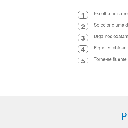
1
Escolha um curso
2
Selecione uma du
3
Diga-nos exatame
4
Fique combinado 
5
Torne-se fluente
P