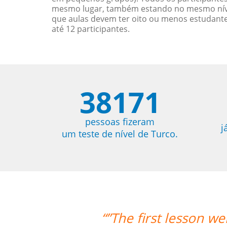
mesmo lugar, também estando no mesmo nível
que aulas devem ter oito ou menos estudant
até 12 participantes.
38171
pessoas fizeram
j
um teste de nível de Turco.
esson went very well! Prof. Carlos cou