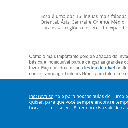
Essa é uma das 15 línguas mais faladas
Oriental, Ásia Central e Oriente Médio
para essas regiões e querendo expandir 
Como o mais importante polo de atração de inves
básica e indiscutível para alcançar as grandes o
lazer. Faça um dos nossos
testes de nível
on-lin
com a Language Trainers Brasil para informar-s
Inscreva-se
hoje para nossas aulas de Turco 
quiser, para que você sempre encontre temp
horário ou local. Você nem precisa sair de ca