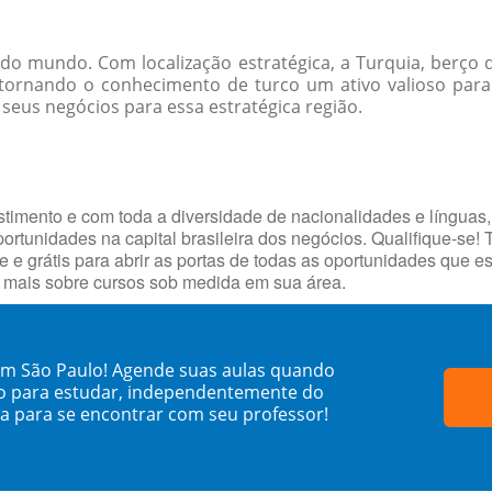
 do mundo. Com localização estratégica, a Turquia, berço 
; tornando o conhecimento de turco um ativo valioso par
seus negócios para essa estratégica região.
timento e com toda a diversidade de nacionalidades e línguas,
portunidades na capital brasileira dos negócios. Qualifique-se!
e e grátis para abrir as portas de todas as oportunidades que 
e mais sobre cursos sob medida em sua área.
em São Paulo! Agende suas aulas quando
o para estudar, independentemente do
sa para se encontrar com seu professor!