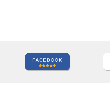
we're quite satisfied w
Ziyi Pan
Curso de em São Pa