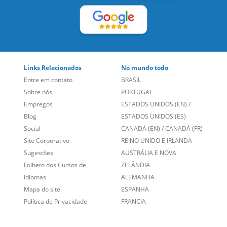
Links Relacionados
No mundo todo
Entre em contato
BRASIL
Sobre nós
PORTUGAL
Empregos
ESTADOS UNIDOS (EN)
/
Blog
ESTADOS UNIDOS (ES)
Social
CANADÁ (EN)
/
CANADÁ (FR)
Site Corporativo
REINO UNIDO E IRLANDA
Sugestões
AUSTRÁLIA E NOVA
Folheto dos Cursos de
ZELÂNDIA
Idiomas
ALEMANHA
Mapa do site
ESPANHA
Política de Privacidade
FRANCIA
Fale Conosco
+55 15 3500 8175
Alameda Vicente Pinzon, 173 - 4º andar, Vila Olímpia - São
Paulo/SP CEP 04547-130