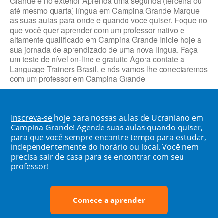
Grande e no exterior Aprenda uma segunda (terceira ou
até mesmo quarta) língua em Campina Grande Marque
as suas aulas para onde e quando você quiser. Foque no
que você quer aprender com um professor nativo e
altamente qualificado em Campina Grande Inicie hoje a
sua jornada de aprendizado de uma nova língua. Faça
um teste de nível on-line e gratuito Agora contate a
Language Trainers Brasil, e nós vamos lhe conectaremos
com um professor em Campina Grande
Inscreva-se
hoje para nossas aulas de Ucraniano em
Campina Grande! Agende suas aulas quando quiser,
para que você sempre encontre tempo para estudar,
independentemente do horário ou local. Você nem
precisa sair de casa para se encontrar com seu
professor!
Comece a aprender