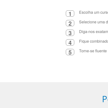
1
Escolha um curso
2
Selecione uma du
3
Diga-nos exatame
4
Fique combinado 
5
Torne-se fluente
P