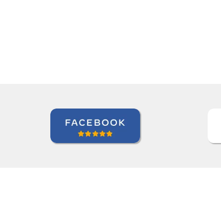
espanhol.””
Linda Hampton
Curso de Espanhol em Houston, NCC