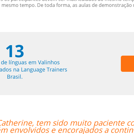
o mesmo tempo. De toda forma, as aulas de demonstração 
13
 de línguas em Valinhos
trados na Language Trainers
Brasil.
om o nosso louco cronograma de
“”
ar o nosso objetivo de aprender