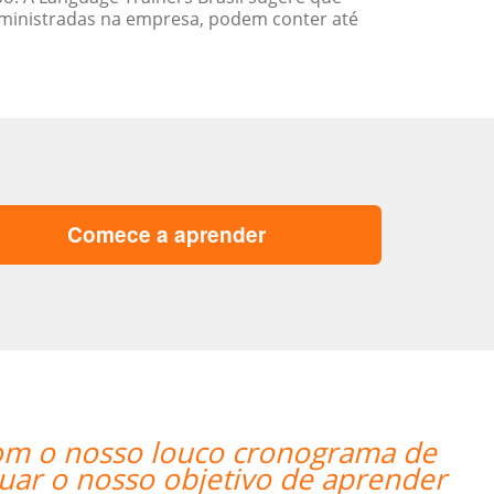
ministradas na empresa, podem conter até
Comece a aprender
Everything went excellently! The teac
and it's a 