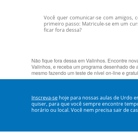
Você quer comunicar-se com amigos, col
primeiro passo: Matricule-se em um cur
ficar fora dessa?
Não fique fora dessa em Valinhos. Encontre no
Valinhos, e receba um programa desenhado de a
mesmo fazendo um teste de nível on-line e grat
Inscreva-se
hoje para nossas aulas de Urdo e
quiser, para que você sempre encontre temp
horário ou local. Você nem precisa sair de ca