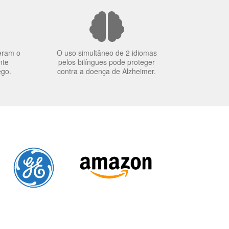
eram o
O uso simultâneo de 2 idiomas
nte
pelos bilíngues pode proteger
ego.
contra a doença de Alzheimer.