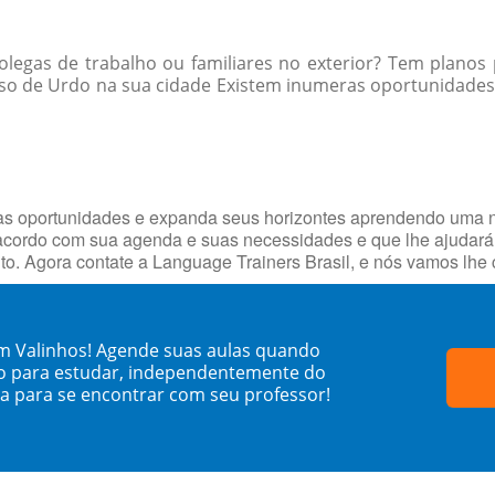
egas de trabalho ou familiares no exterior? Tem planos 
so de Urdo na sua cidade Existem inumeras oportunidades 
vas oportunidades e expanda seus horizontes aprendendo uma 
cordo com sua agenda e suas necessidades e que lhe ajudará 
uito. Agora contate a Language Trainers Brasil, e nós vamos l
m Valinhos! Agende suas aulas quando
o para estudar, independentemente do
sa para se encontrar com seu professor!