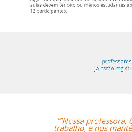
aulas devem ter oito ou menos estudantes a
12 participantes.
professores
já estão regis
atherine, tem sido muito paciente c
 envolvidos e encorajados a continu