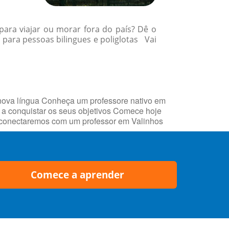
para viajar ou morar fora do país? Dê o
para pessoas bilingues e poliglotas Vai
nova língua Conheça um professore nativo em
a conquistar os seus objetivos Comece hoje
he conectaremos com um professor em Valinhos
Comece a aprender