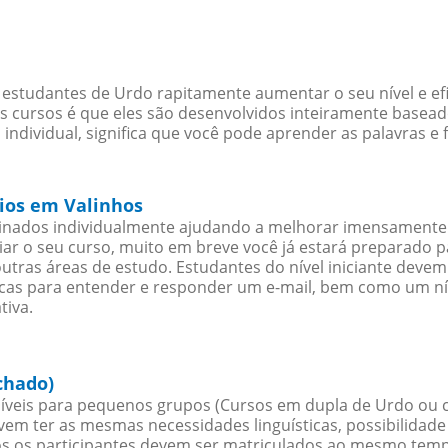
 estudantes de Urdo rapitamente aumentar o seu nível e ef
cursos é que eles são desenvolvidos inteiramente baseado
ndividual, significa que você pode aprender as palavras e
cios em Valinhos
sinados individualmente ajudando a melhorar imensamente
iciar o seu curso, muito em breve você já estará preparado
outras áreas de estudo. Estudantes do nível iniciante dev
ticas para entender e responder um e-mail, bem como um ní
tiva.
chado)
veis para pequenos grupos (Cursos em dupla de Urdo ou 
evem ter as mesmas necessidades linguísticas, possibilid
s os participantes devem ser matriculados ao mesmo tempo