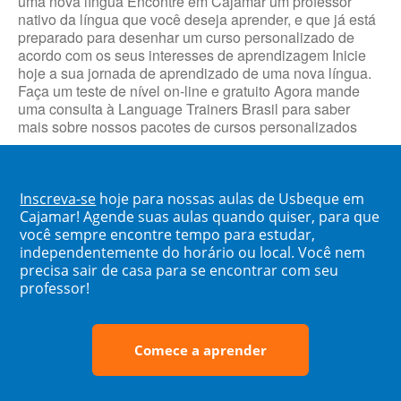
uma nova língua Encontre em Cajamar um professor
nativo da língua que você deseja aprender, e que já está
preparado para desenhar um curso personalizado de
acordo com os seus interesses de aprendizagem Inicie
hoje a sua jornada de aprendizado de uma nova língua.
Faça um teste de nível on-line e gratuito Agora mande
uma consulta à Language Trainers Brasil para saber
mais sobre nossos pacotes de cursos personalizados
Inscreva-se
hoje para nossas aulas de Usbeque em
Cajamar! Agende suas aulas quando quiser, para que
você sempre encontre tempo para estudar,
independentemente do horário ou local. Você nem
precisa sair de casa para se encontrar com seu
professor!
Comece a aprender