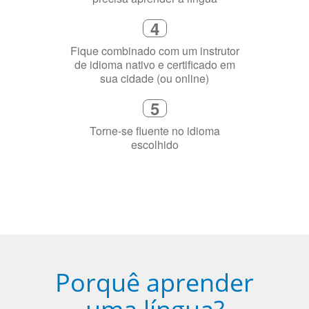
2
Selecione uma duração de curso
flexível que se ajuste à sua agenda
3
Diga-nos exatamente por que você
precisa aprender a língua
4
Fique combinado com um instrutor
de idioma nativo e certificado em
sua cidade (ou online)
5
Torne-se fluente no idioma
escolhido