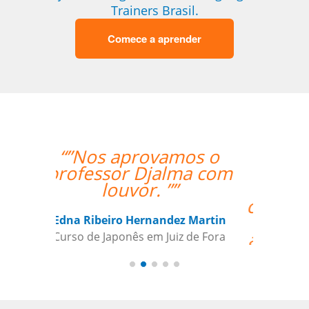
Trainers Brasil.
Comece a aprender
“”A experiente
professora Mei foi
bastante didática e
conseguiu mesmo via
Skype me fazer
adquirir os primeiros
passos de Chinês
Mandarim.””
Antonio Pina