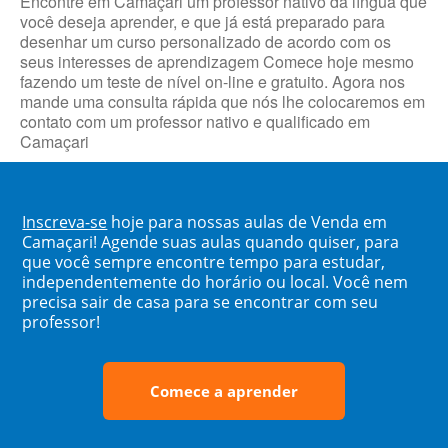
Encontre em Camaçari um professor nativo da língua que
você deseja aprender, e que já está preparado para
desenhar um curso personalizado de acordo com os
seus interesses de aprendizagem Comece hoje mesmo
fazendo um teste de nível on-line e gratuito. Agora nos
mande uma consulta rápida que nós lhe colocaremos em
contato com um professor nativo e qualificado em
Camaçari
Inscreva-se
hoje para nossas aulas de Venda em
Camaçari! Agende suas aulas quando quiser, para
que você sempre encontre tempo para estudar,
independentemente do horário ou local. Você nem
precisa sair de casa para se encontrar com seu
professor!
Comece a aprender