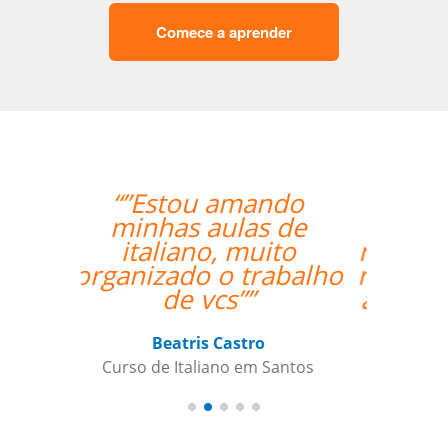
Comece a aprender
“”Eu tenho somente
postos positivo para
ressaltar a respeito do
meu professor Peter e
a Language Trainers.””
Kjersti Cubberley
Curso de Checo em San Francisco