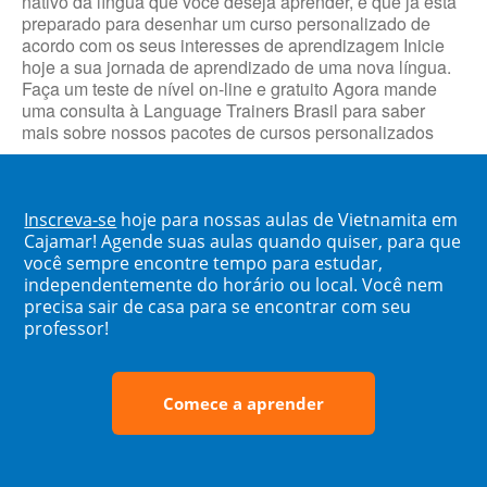
nativo da língua que você deseja aprender, e que já está
preparado para desenhar um curso personalizado de
acordo com os seus interesses de aprendizagem Inicie
hoje a sua jornada de aprendizado de uma nova língua.
Faça um teste de nível on-line e gratuito Agora mande
uma consulta à Language Trainers Brasil para saber
mais sobre nossos pacotes de cursos personalizados
Inscreva-se
hoje para nossas aulas de Vietnamita em
Cajamar! Agende suas aulas quando quiser, para que
você sempre encontre tempo para estudar,
independentemente do horário ou local. Você nem
precisa sair de casa para se encontrar com seu
professor!
Comece a aprender