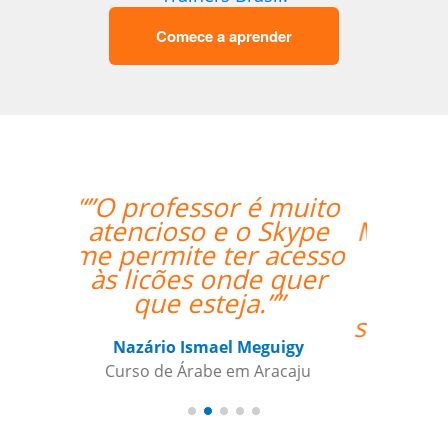
Comece a aprender
“”Venho o professor
Marcus da Fonte. Além
de extremamente
qualificado para as
aulas, ele se mostrou
sempre comprometido
com nosso
aprendizado além de
condescendente com
nossos horários.””