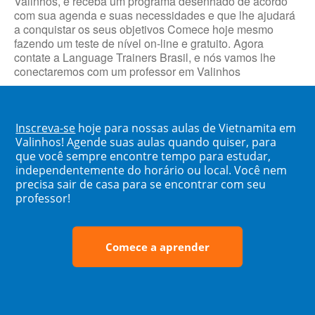
Valinhos, e receba um programa desenhado de acordo
com sua agenda e suas necessidades e que lhe ajudará
a conquistar os seus objetivos Comece hoje mesmo
fazendo um teste de nível on-line e gratuito. Agora
contate a Language Trainers Brasil, e nós vamos lhe
conectaremos com um professor em Valinhos
Inscreva-se
hoje para nossas aulas de Vietnamita em
Valinhos! Agende suas aulas quando quiser, para
que você sempre encontre tempo para estudar,
independentemente do horário ou local. Você nem
precisa sair de casa para se encontrar com seu
professor!
Comece a aprender