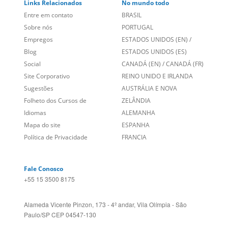
Empregos
ESTADOS UNIDOS (EN)
/
Blog
ESTADOS UNIDOS (ES)
Social
CANADÁ (EN)
/
CANADÁ (FR)
Site Corporativo
REINO UNIDO E IRLANDA
Sugestões
AUSTRÁLIA E NOVA
Folheto dos Cursos de
ZELÂNDIA
Idiomas
ALEMANHA
Mapa do site
ESPANHA
Política de Privacidade
FRANCIA
Fale Conosco
+55 15 3500 8175
Alameda Vicente Pinzon, 173 - 4º andar, Vila Olímpia - São
Paulo/SP CEP 04547-130
Language Trainers,
fundada em 2004 fornecendo cursos de
idiomas em mais de 60 cidades em todo o Brasil e Online com
Zoom, Meet, Teams ou WhatsApp.