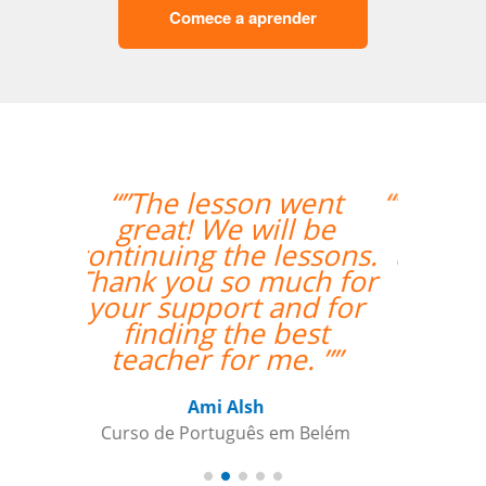
Comece a aprender
“”O fato do Gustavo ser
um falante nativo
ajudou nas correções
das pronúncias.””
Gilvana Soledade
Curso de Inglês em Belém