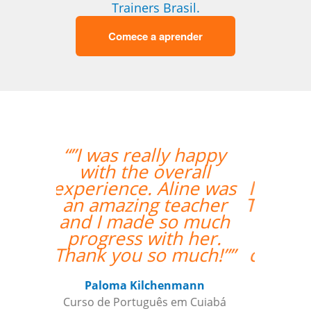
Trainers Brasil.
Comece a aprender
“”I took 40 hours of
Brazilian Portuguese
lessons with Language
Trainers in Manaus. My
teacher was a delight
and gave me lots of
constructive feedback.
Recommended. ””
Thomas Parker