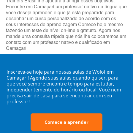
Trainers Brasil lhe ajudará a atingir esses objetivos,
Encontre em Camaçari um professor nativo da língua que
você deseja aprender, e que já está preparado para
desenhar um curso personalizado de acordo com os
seus interesses de aprendizagem Comece hoje mesmo
fazendo um teste de nível on-line e gratuito. Agora nos
mande uma consulta rápida que nós lhe colocaremos em
contato com um professor nativo e qualificado em
Camaçari
Inscreva-se
hoje para nossas aulas de Wolof em
Camaçari! Agende suas aulas quando quiser, para
que você sempre encontre tempo para estudar,
independentemente do horário ou local. Você nem
precisa sair de casa para se encontrar com seu
professor!
Comece a aprender