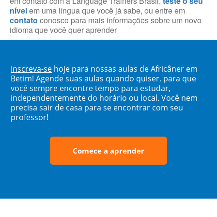
em contato com a Language Trainers Brasil,
teste o seu
nível
em uma língua que você já sabe, ou entre em
contato
conosco para mais informações sobre um novo
idioma que você quer aprender
Inscreva-se
hoje para nossas aulas de Africâner em
Betim! Agende suas aulas quando quiser, para que
você sempre encontre tempo para estudar,
independentemente do horário ou local. Você nem
precisa sair de casa para se encontrar com seu
professor!
Comece a aprender