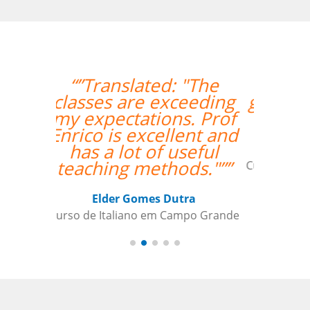
“”My teacher is very
good and I had a great
week with her!””
Mustafa Hussain
Curso de Português em São Jose dos
Campos