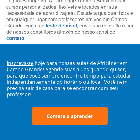
língua estrangeira. A Language Trainers Brasil possui
cursos personalizados, flexíveis e focados em sua
necessidade de aprendizagem. Estude a qualquer hora e
em qualquer lugar com professores nativos em Campo
Grande. Faça um
teste de nível
, envie sua consulta à um
de nossos consultores através de nosso canal de
contato
Inscreva-se
hoje para nossas aulas de Africâner em
Campo Grande! Agende suas aulas quando quiser,
para que você sempre encontre tempo para estudar,
independentemente do horário ou local. Você nem
precisa sair de casa para se encontrar com seu
professor!
Comece a aprender