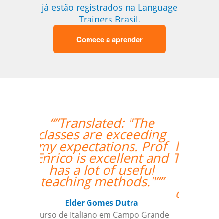
já estão registrados na Language
Trainers Brasil.
Comece a aprender
“”I took 40 hours of
Brazilian Portuguese
lessons with Language
Trainers in Manaus. My
teacher was a delight
and gave me lots of
constructive feedback.
Recommended. ””