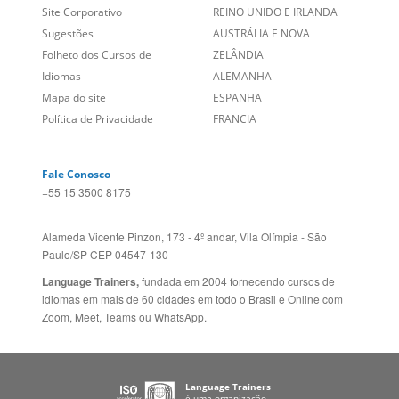
Blog
ESTADOS UNIDOS (ES)
Social
CANADÁ (EN)
/
CANADÁ (FR)
Site Corporativo
REINO UNIDO E IRLANDA
Sugestões
AUSTRÁLIA E NOVA
Folheto dos Cursos de
ZELÂNDIA
Idiomas
ALEMANHA
Mapa do site
ESPANHA
Política de Privacidade
FRANCIA
Fale Conosco
+55 15 3500 8175
Alameda Vicente Pinzon, 173 - 4º andar, Vila Olímpia - São
Paulo/SP CEP 04547-130
Language Trainers,
fundada em 2004 fornecendo cursos de
idiomas em mais de 60 cidades em todo o Brasil e Online com
Zoom, Meet, Teams ou WhatsApp.