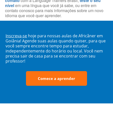
contato
com a Language Trainers Brasil,
teste o seu
nível
em uma língua que você já sabe, ou entre em
contato conosco para mais informações sobre um novo
idioma que você quer aprender.
Inscreva-se
hoje para nossas aulas de Africâner em
Goiânia! Agende suas aulas quando quiser, para que
você sempre encontre tempo para estudar,
independentemente do horário ou local. Você nem
precisa sair de casa para se encontrar com seu
professor!
Comece a aprender