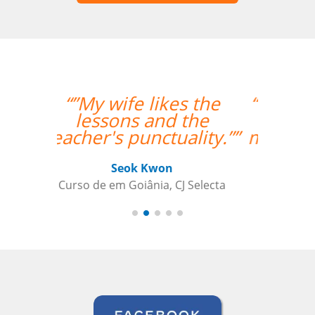
“”O professor é muito
atencioso e o Skype
me permite ter acesso
às licões onde quer
que esteja.””
Nazário Ismael Meguigy
Curso de Árabe em Aracaju