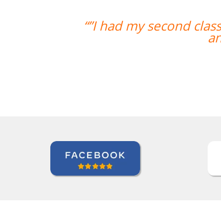
“”I had my second class with Carol 
and I am looki