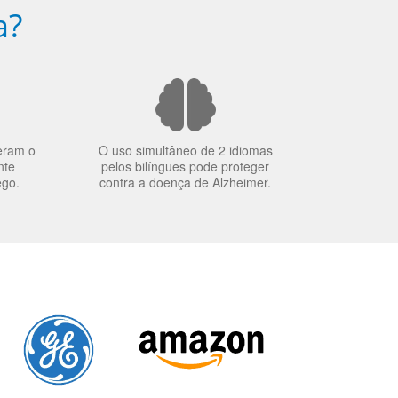
a?
eram o
O uso simultâneo de 2 idiomas
nte
pelos bilíngues pode proteger
ego.
contra a doença de Alzheimer.