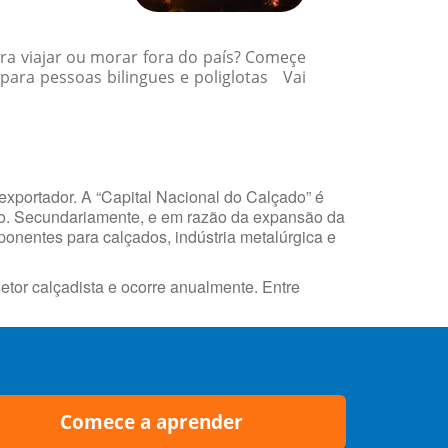
ra viajar ou morar fora do país? Começe
para pessoas bilingues e poliglotas Vai
exportador. A “Capital Nacional do Calçado” é
do. Secundariamente, e em razão da expansão da
ponentes para calçados, indústria metalúrgica e
etor calçadista e ocorre anualmente. Entre
Comece a aprender