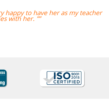
 have her as my teacher
“”O professo
””