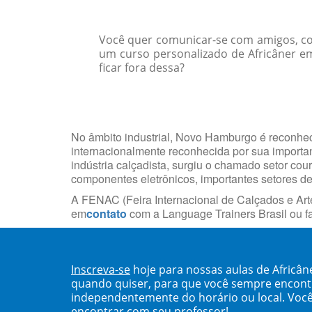
Você quer comunicar-se com amigos, col
um curso personalizado de Africâner em
ficar fora dessa?
No âmbito industrial, Novo Hamburgo é reconheci
internacionalmente reconhecida por sua import
indústria calçadista, surgiu o chamado setor cou
componentes eletrônicos, importantes setores d
A FENAC (Feira Internacional de Calçados e Arte
em
contato
com a Language Trainers Brasil ou 
Inscreva-se
hoje para nossas aulas de Africâ
quando quiser, para que você sempre encont
independentemente do horário ou local. Você
encontrar com seu professor!