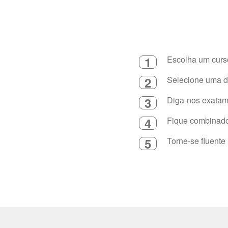
1
Escolha um curso
2
Selecione uma du
3
Diga-nos exatame
4
Fique combinado 
5
Torne-se fluente