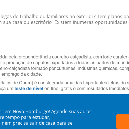
egas de trabalho ou familiares no exterior? Tem planos pa
 sua casa ou escritório Existem inumeras oportunidades 
da pela preponderância coureiro-calçadista, com forte caráter 
ante produção de sapatos exportados a todas as partes do mun
reiro-calçadista formado por curtumes, indústrias químicas, com
e emprego da cidade.
fatos de Couro) é considerada uma das importantes feiras do s
faça um
teste de nível
on-line, grátis e com resultados imediatos
ner em Novo Hamburgo! Agende suas aulas
re tempo para estudar,
 nem precisa sair de casa para se