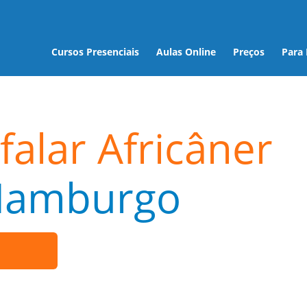
Cursos Presenciais
Aulas Online
Preços
Para
falar Africâner
Hamburgo