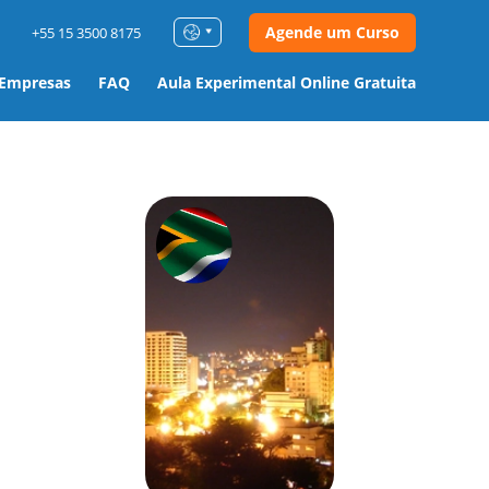
Agende um Curso
+55 15 3500 8175
 Empresas
FAQ
Aula Experimental Online Gratuita