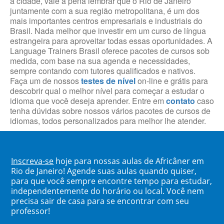
à cidade, vale a pena lembrar que o Rio de Janeiro
juntamente com a sua região metropolitana, é um dos
mais importantes centros empresariais e industriais do
Brasil. Nada melhor que investir em um curso de língua
estrangeira para aproveitar todas essas oportunidades. A
Language Trainers Brasil oferece pacotes de cursos sob
medida, com base na sua agenda e necessidades,
sempre contando com tutores qualificados e nativos.
Faça um de nossos
testes de nível
on-line e grátis para
descobrir qual o melhor nível para começar a estudar o
idioma que você deseja aprender. Entre em
contato
caso
tenha dúvidas sobre nossos vários pacotes de cursos de
idiomas, todos personalizados para melhor lhe atender.
Inscreva-se
hoje para nossas aulas de Africâner em
Rio de Janeiro! Agende suas aulas quando quiser,
para que você sempre encontre tempo para estudar,
independentemente do horário ou local. Você nem
precisa sair de casa para se encontrar com seu
professor!