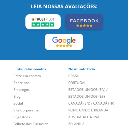
Links Relacionados
No mundo todo
Entre em contato
BRASIL
Sobre nós
PORTUGAL
Empregos
ESTADOS UNIDOS (EN)
/
Blog
ESTADOS UNIDOS (ES)
Social
CANADÁ (EN)
/
CANADÁ (FR)
Site Corporativo
REINO UNIDO E IRLANDA
Sugestões
AUSTRÁLIA E NOVA
Folheto dos Cursos de
ZELÂNDIA
Idiomas
ALEMANHA
Mapa do site
ESPANHA