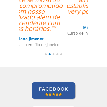
established, and it's a
very positive one for
me.””
Miguel Moneró
Curso de Inglês em Rio de Janeiro