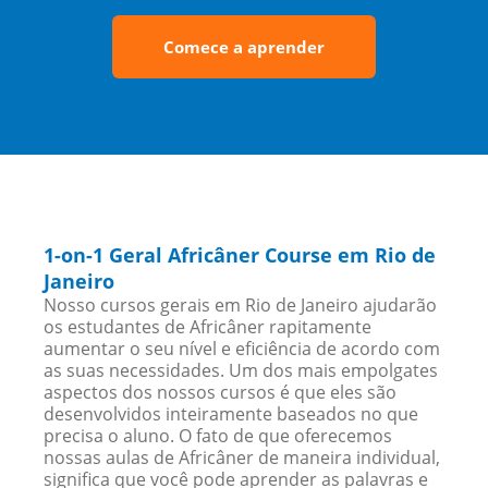
Comece a aprender
1-on-1 Geral Africâner Course em Rio de
Janeiro
Nosso cursos gerais em Rio de Janeiro ajudarão
os estudantes de Africâner rapitamente
aumentar o seu nível e eficiência de acordo com
as suas necessidades. Um dos mais empolgates
aspectos dos nossos cursos é que eles são
desenvolvidos inteiramente baseados no que
precisa o aluno. O fato de que oferecemos
nossas aulas de Africâner de maneira individual,
significa que você pode aprender as palavras e