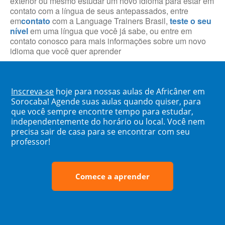
exterior ou mesmo estudar um novo idioma para estar em
contato com a língua de seus antepassados, entre
em
contato
com a Language Trainers Brasil,
teste o seu
nível
em uma língua que você já sabe, ou entre em
contato conosco para mais informações sobre um novo
idioma que você quer aprender
Inscreva-se
hoje para nossas aulas de Africâner em
Sorocaba! Agende suas aulas quando quiser, para
que você sempre encontre tempo para estudar,
independentemente do horário ou local. Você nem
precisa sair de casa para se encontrar com seu
professor!
Comece a aprender