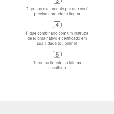
2
Selecione uma duração de curso
flexível que se ajuste à sua agenda
3
Diga-nos exatamente por que você
precisa aprender a língua
4
Fique combinado com um instrutor
de idioma nativo e certificado em
sua cidade (ou online)
5
Torne-se fluente no idioma
escolhido