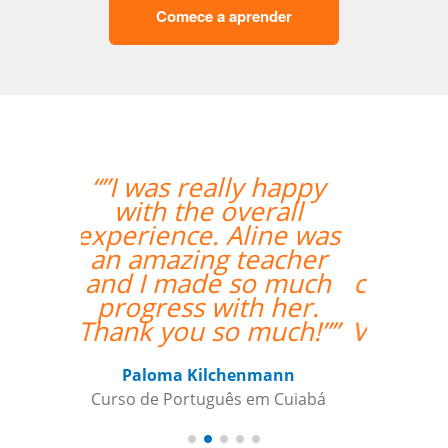
Comece a aprender
“”O curso foi ótimo, e
deu aos nossos
funcionários a
oportunidade de
crescer fora do horário
comercial normal.
Vamos continuar a usar
a sua empresa como
um parceiro daqui
para frente””
Todd Johnson