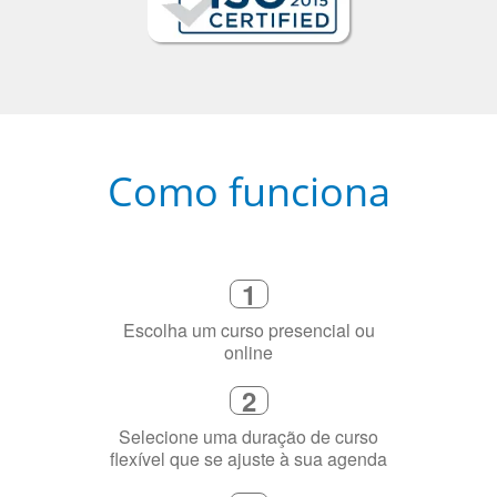
Como funciona
1
Escolha um curso presencial ou
online
2
Selecione uma duração de curso
flexível que se ajuste à sua agenda
3
Diga-nos exatamente por que você
precisa aprender a língua
4
Fique combinado com um instrutor
de idioma nativo e certificado em