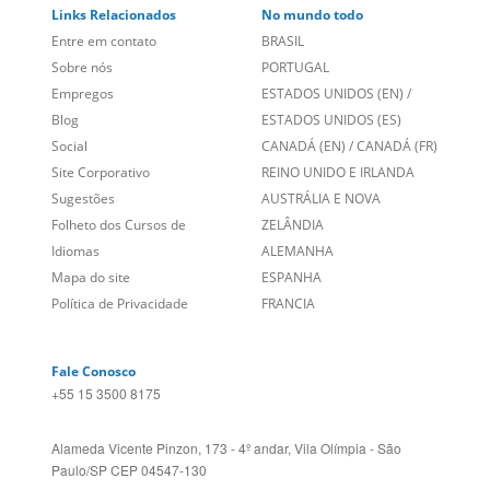
Sugestões
AUSTRÁLIA E NOVA
Folheto dos Cursos de
ZELÂNDIA
Idiomas
ALEMANHA
Mapa do site
ESPANHA
Política de Privacidade
FRANCIA
Fale Conosco
+55 15 3500 8175
Alameda Vicente Pinzon, 173 - 4º andar, Vila Olímpia - São
Paulo/SP CEP 04547-130
Language Trainers,
fundada em 2004 fornecendo cursos de
idiomas em mais de 60 cidades em todo o Brasil e Online com
Zoom, Meet, Teams ou WhatsApp.