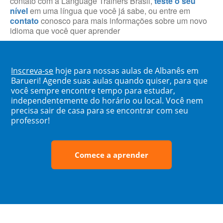
contato com a Language Trainers Brasil,
teste o seu
nível
em uma língua que você já sabe, ou entre em
contato
conosco para mais informações sobre um novo
idioma que você quer aprender
Inscreva-se
hoje para nossas aulas de Albanês em
Barueri! Agende suas aulas quando quiser, para que
você sempre encontre tempo para estudar,
independentemente do horário ou local. Você nem
precisa sair de casa para se encontrar com seu
professor!
Comece a aprender