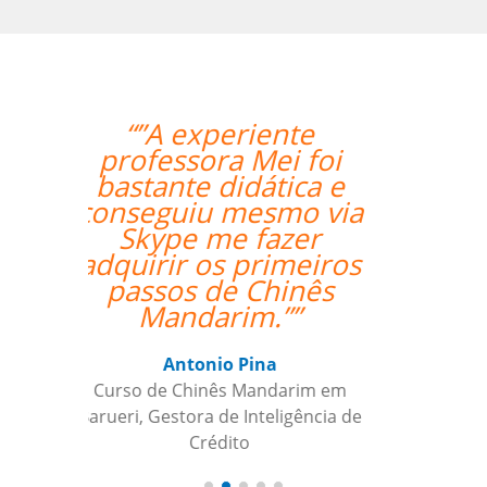
“”Working with Jane
was fantastic. ””
Kiernan Hogan
Curso de Português em Belo
Horizonte