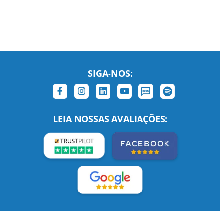
LEIA NOSSAS AVALIAÇÕES:
Links Relacionados
No mundo todo
Entre em contato
BRASIL
Sobre nós
PORTUGAL
Empregos
ESTADOS UNIDOS (EN)
/
Blog
ESTADOS UNIDOS (ES)
Social
CANADÁ (EN)
/
CANADÁ (FR)
Site Corporativo
REINO UNIDO E IRLANDA