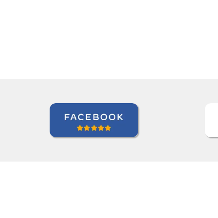
“”Working with Jane was fantastic
Kiernan Hogan
Curso de Português em Belo Horizonte