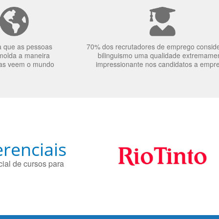
a que as pessoas
70% dos recrutadores de emprego consid
molda a maneira
bilinguismo uma qualidade extremame
as veem o mundo
impressionante nos candidatos a empr
renciais
ial de cursos para