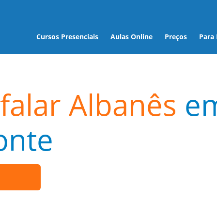
Cursos Presenciais
Aulas Online
Preços
Para
falar Albanês
e
onte