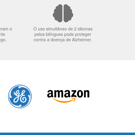
eram o
O uso simultâneo de 2 idiomas
nte
pelos bilíngues pode proteger
ego.
contra a doença de Alzheimer.