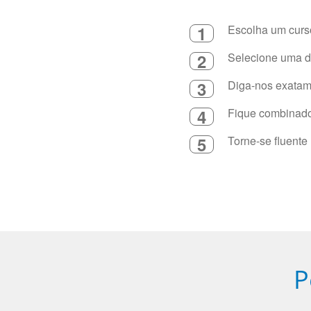
1
Escolha um curso
2
Selecione uma du
3
Diga-nos exatame
4
Fique combinado 
5
Torne-se fluente
P