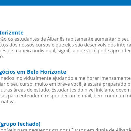
Horizonte
ão os estudantes de Albanês rapitamente aumentar o seu n
os dos nossos cursos é que eles são desenvolvidos inteir
ês de maneira individual, significa que você pode aprender
o.
egócios em Belo Horizonte
sinados individualmente ajudando a melhorar imensamente
iciar o seu curso, muito em breve você já estará preparado
outras áreas de estudo. Estudantes do nível iniciante dev
ticas para entender e responder um e-mail, bem como um ní
 nativa.
(grupo fechado)
oníveis para pequenos grupos (Cursos em dupla de Albanê