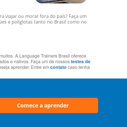
a viajar ou morar fora do país? Faça um
es e poliglotas tanto no Brasil como no
 muitos. A Language Trainers Brasil oferece
cados e nativos. Faça um de nossos
testes de
deseja aprender. Entre em
contato
caso tenha
Comece a aprender