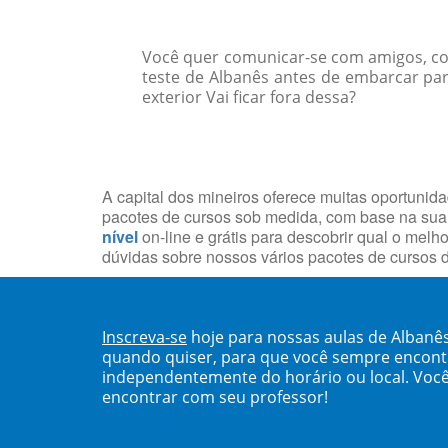
Você quer comunicar-se com amigos, col
teste de Albanês antes de embarcar par
exterior Vai ficar fora dessa?
A capital dos mineiros oferece muitas oportunid
pacotes de cursos sob medida, com base na sua
nível
on-line e grátis para descobrir qual o mel
dúvidas sobre nossos vários pacotes de cursos d
Inscreva-se
hoje para nossas aulas de Albanê
quando quiser, para que você sempre encont
independentemente do horário ou local. Você
encontrar com seu professor!