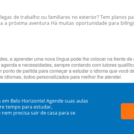
egas de trabalho ou familiares no exterior? Tem planos par
a a próxima aventura Há muitas oportunidade para bilíngü
ades, e aprender uma nova língua pode lhe colocar na frente de
 agenda e necessidades, sempre contando com tutores qualifi
hor ponto de partida para começar a estudar o idioma que você 
e idiomas, todos personalizados para melhor lhe atender.
s em Belo Horizonte! Agende suas aulas
re tempo para estudar,
 nem precisa sair de casa para se