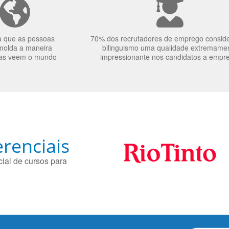
a que as pessoas
70% dos recrutadores de emprego consid
molda a maneira
bilinguismo uma qualidade extremame
as veem o mundo
impressionante nos candidatos a empr
renciais
ial de cursos para