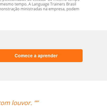
 mesmo tempo. A Language Trainers Brasil
emonstração ministradas na empresa, podem
Comece a aprender
“”I am very happy