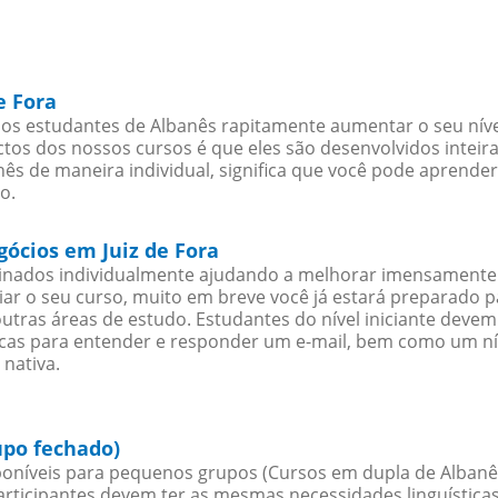
e Fora
 os estudantes de Albanês rapitamente aumentar o seu níve
os dos nossos cursos é que eles são desenvolvidos inteir
ês de maneira individual, significa que você pode aprender
o.
gócios em Juiz de Fora
sinados individualmente ajudando a melhorar imensamente
iciar o seu curso, muito em breve você já estará preparado
outras áreas de estudo. Estudantes do nível iniciante dev
ticas para entender e responder um e-mail, bem como um ní
 nativa.
upo fechado)
oníveis para pequenos grupos (Cursos em dupla de Albanê
rticipantes devem ter as mesmas necessidades linguística