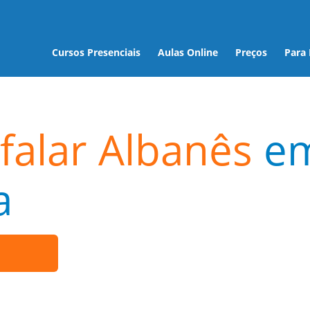
Cursos Presenciais
Aulas Online
Preços
Para
falar Albanês
e
a