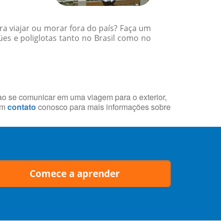
a viajar ou morar fora do país? Faça um
es e poliglotas tanto no Brasil como no
 ao se comunicar em uma viagem para o exterior,
em
contato
conosco para mais informações sobre
Comece a aprender