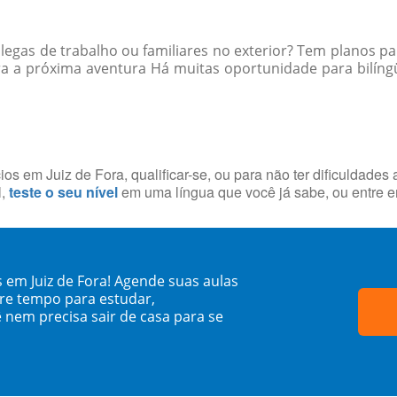
egas de trabalho ou familiares no exterior? Tem planos par
a a próxima aventura Há muitas oportunidade para bilíngü
os em Juiz de Fora, qualificar-se, ou para não ter dificuldades
l,
teste o seu nível
em uma língua que você já sabe, ou entre 
 em Juiz de Fora! Agende suas aulas
re tempo para estudar,
 nem precisa sair de casa para se