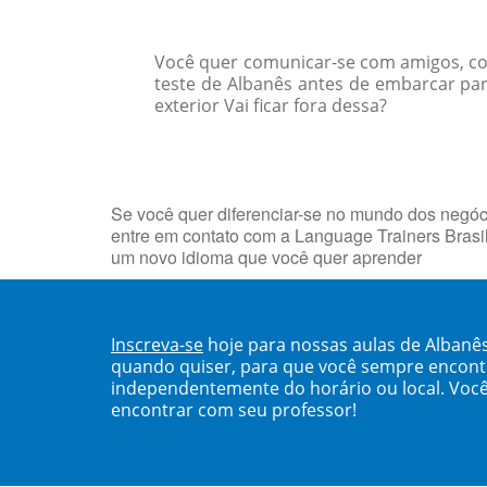
Você quer comunicar-se com amigos, col
teste de Albanês antes de embarcar par
exterior Vai ficar fora dessa?
Se você quer diferenciar-se no mundo dos negóci
entre em contato com a Language Trainers Brasi
um novo idioma que você quer aprender
Inscreva-se
hoje para nossas aulas de Albanês
quando quiser, para que você sempre encont
independentemente do horário ou local. Você
encontrar com seu professor!