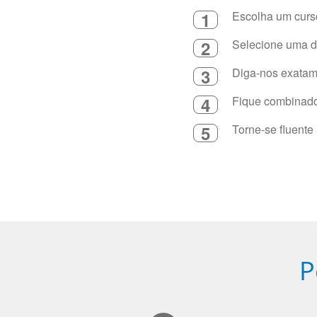
1
Escolha um curso
2
Selecione uma du
3
Diga-nos exatame
4
Fique combinado 
5
Torne-se fluente
P