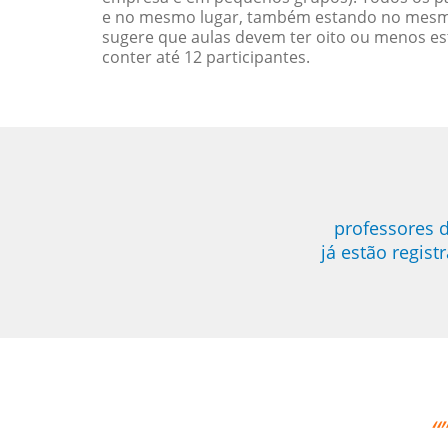
e no mesmo lugar, também estando no mesmo 
sugere que aulas devem ter oito ou menos e
conter até 12 participantes.
professores d
já estão regis
os aprovamos o professor Djalma com