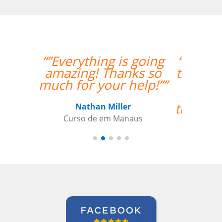
“”Amazing how quickly
the two weeks went by
and tomorrow is my
last day with Milena. I
thoroughly enjoyed my
classes and would
recommend her
anytime. ””
Roland Tschanz
Curso de Português em Manaus