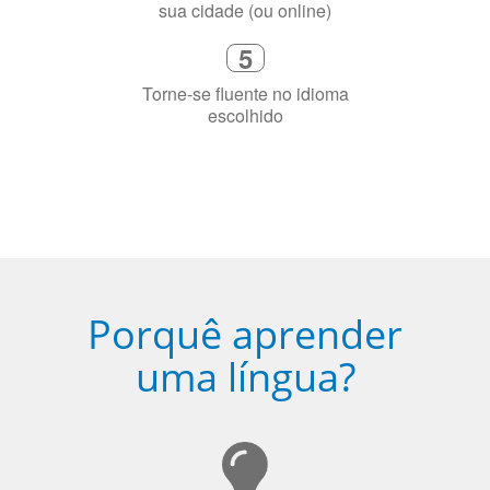
precisa aprender a língua
4
Fique combinado com um instrutor
de idioma nativo e certificado em
sua cidade (ou online)
5
Torne-se fluente no idioma
escolhido
Porquê aprender