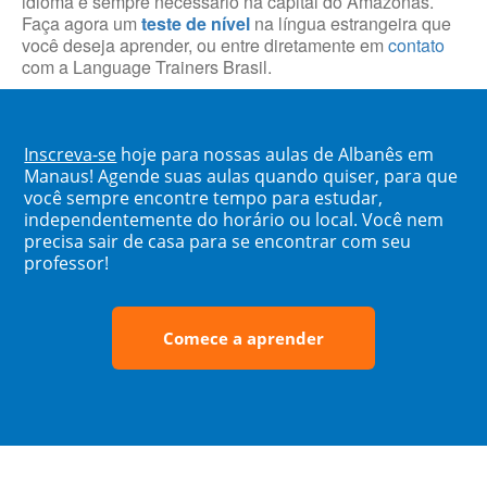
idioma é sempre necessário na capital do Amazonas.
Faça agora um
teste de nível
na língua estrangeira que
você deseja aprender, ou entre diretamente em
contato
com a Language Trainers Brasil.
Inscreva-se
hoje para nossas aulas de Albanês em
Manaus! Agende suas aulas quando quiser, para que
você sempre encontre tempo para estudar,
independentemente do horário ou local. Você nem
precisa sair de casa para se encontrar com seu
professor!
Comece a aprender