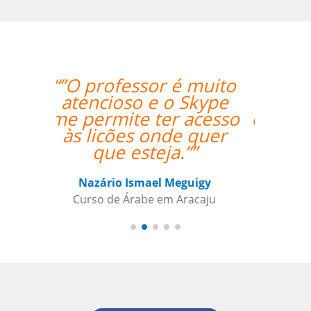
“”I was really happy
with the overall
experience. Aline was
an amazing teacher
and I made so much
progress with her.
Thank you so much!””
Paloma Kilchenmann
Curso de Português em Cuiabá