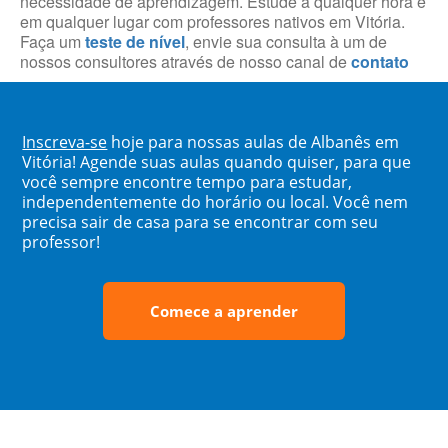
necessidade de aprendizagem. Estude a qualquer hora e
em qualquer lugar com professores nativos em Vitória.
Faça um
teste de nível
, envie sua consulta à um de
nossos consultores através de nosso canal de
contato
Inscreva-se
hoje para nossas aulas de Albanês em
Vitória! Agende suas aulas quando quiser, para que
você sempre encontre tempo para estudar,
independentemente do horário ou local. Você nem
precisa sair de casa para se encontrar com seu
professor!
Comece a aprender