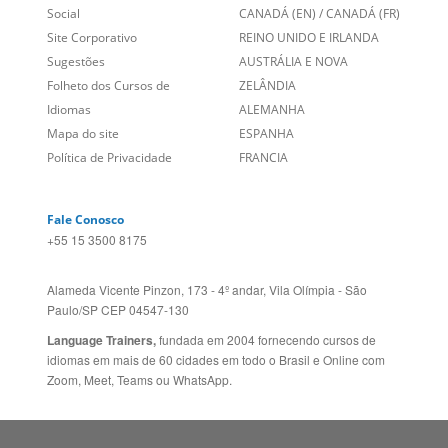
Empregos
ESTADOS UNIDOS (EN)
/
Blog
ESTADOS UNIDOS (ES)
Social
CANADÁ (EN)
/
CANADÁ (FR)
Site Corporativo
REINO UNIDO E IRLANDA
Sugestões
AUSTRÁLIA E NOVA
Folheto dos Cursos de
ZELÂNDIA
Idiomas
ALEMANHA
Mapa do site
ESPANHA
Política de Privacidade
FRANCIA
Fale Conosco
+55 15 3500 8175
Alameda Vicente Pinzon, 173 - 4º andar, Vila Olímpia - São
Paulo/SP CEP 04547-130
Language Trainers,
fundada em 2004 fornecendo cursos de
idiomas em mais de 60 cidades em todo o Brasil e Online com
Zoom, Meet, Teams ou WhatsApp.