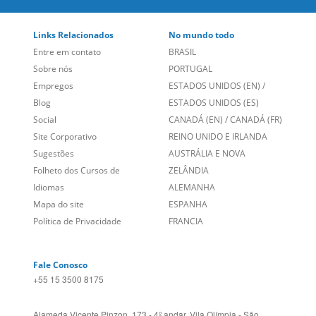
Entre em contato
BRASIL
Sobre nós
PORTUGAL
Empregos
ESTADOS UNIDOS (EN)
/
Blog
ESTADOS UNIDOS (ES)
Social
CANADÁ (EN)
/
CANADÁ (FR)
Site Corporativo
REINO UNIDO E IRLANDA
Sugestões
AUSTRÁLIA E NOVA
Folheto dos Cursos de
ZELÂNDIA
Idiomas
ALEMANHA
Mapa do site
ESPANHA
Política de Privacidade
FRANCIA
Fale Conosco
+55 15 3500 8175
Alameda Vicente Pinzon, 173 - 4º andar, Vila Olímpia - São
Paulo/SP CEP 04547-130
Language Trainers,
fundada em 2004 fornecendo cursos de
idiomas em mais de 60 cidades em todo o Brasil e Online com