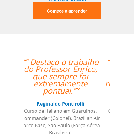
Comece a aprender
“”A professora Sandra
é ótima e super
atenciosa. Super
recomendo o trabalho
dela.””
Isis Andreatta
Curso de Espanhol em Guarulhos