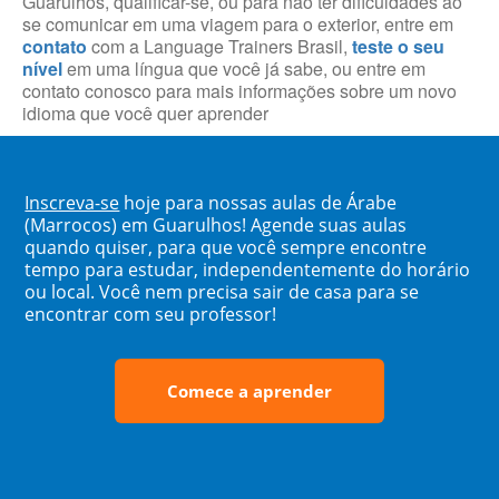
Guarulhos, qualificar-se, ou para não ter dificuldades ao
se comunicar em uma viagem para o exterior, entre em
contato
com a Language Trainers Brasil,
teste o seu
nível
em uma língua que você já sabe, ou entre em
contato conosco para mais informações sobre um novo
idioma que você quer aprender
Inscreva-se
hoje para nossas aulas de Árabe
(Marrocos) em Guarulhos! Agende suas aulas
quando quiser, para que você sempre encontre
tempo para estudar, independentemente do horário
ou local. Você nem precisa sair de casa para se
encontrar com seu professor!
Comece a aprender