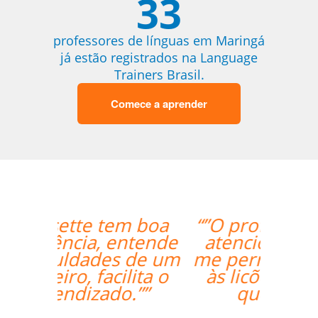
33
professores de línguas em Maringá
já estão registrados na Language
Trainers Brasil.
Comece a aprender
“”O professor é muito
atencioso e o Skype
me permite ter acesso
às licões onde quer
que esteja.””