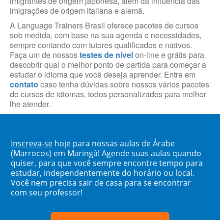
imigrantes de origem japonesa, além da influência das
imigrações de origem italiana e alemã.
A Language Trainers Brasil oferece pacotes de cursos
sob medida, com base na sua agenda e necessidades,
sempre contando com tutores qualificados e nativos.
Faça um de nossos
testes de nível
on-line e grátis para
descobrir qual o melhor ponto de partida para começar a
estudar o idioma que você deseja aprender. Entre em
contato
caso tenha dúvidas sobre nossos vários pacotes
de cursos de idiomas, todos personalizados para melhor
lhe atender.
Inscreva-se
hoje para nossas aulas de Árabe
(Marrocos) em Maringá! Agende suas aulas quando
quiser, para que você sempre encontre tempo para
estudar, independentemente do horário ou local.
Você nem precisa sair de casa para se encontrar
com seu professor!