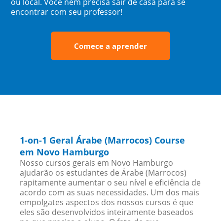
ou local. Você nem precisa sair de casa para se
encontrar com seu professor!
Comece a aprender
1-on-1 Geral Árabe (Marrocos) Course
em Novo Hamburgo
Nosso cursos gerais em Novo Hamburgo
ajudarão os estudantes de Árabe (Marrocos)
rapitamente aumentar o seu nível e eficiência de
acordo com as suas necessidades. Um dos mais
empolgates aspectos dos nossos cursos é que
eles são desenvolvidos inteiramente baseados