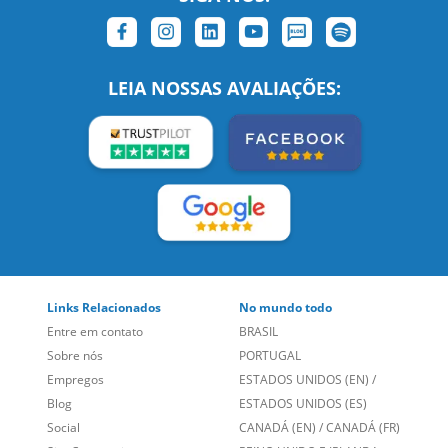
LEIA NOSSAS AVALIAÇÕES:
Links Relacionados
No mundo todo
Entre em contato
BRASIL
Sobre nós
PORTUGAL
Empregos
ESTADOS UNIDOS (EN)
/
Blog
ESTADOS UNIDOS (ES)
Social
CANADÁ (EN)
/
CANADÁ (FR)
Site Corporativo
REINO UNIDO E IRLANDA
Sugestões
AUSTRÁLIA E NOVA
Folheto dos Cursos de
ZELÂNDIA