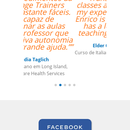
classes are exceeding
my expectations. Prof
Enrico is excellent and
has a lot of useful
teaching methods."””
Elder Gomes Dutra
Curso de Italiano em Campo Grande